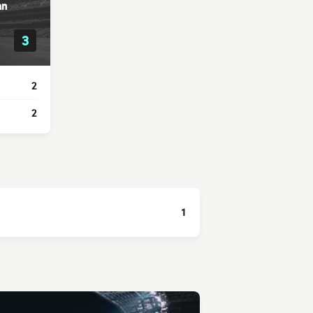
an
3
2
2
1