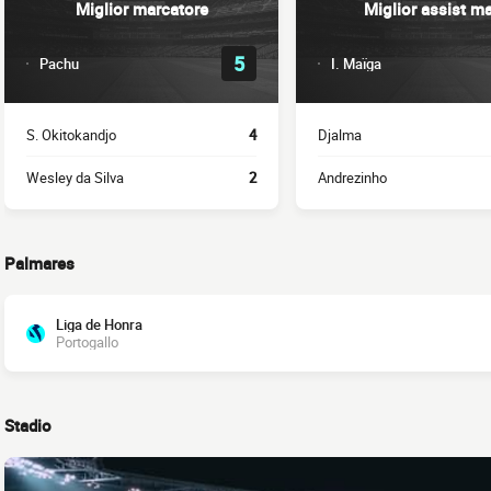
Miglior marcatore
Miglior assist m
5
Pachu
I. Maïga
S. Okitokandjo
4
Djalma
Wesley da Silva
2
Andrezinho
Palmares
Liga de Honra
Portogallo
Stadio