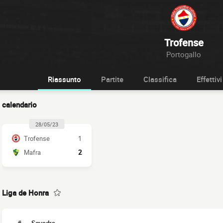
Trofense
Portogallo
Riassunto
Partite
Classifica
Effettivi
calendario
28/05/23
Trofense
1
Mafra
2
Liga de Honra