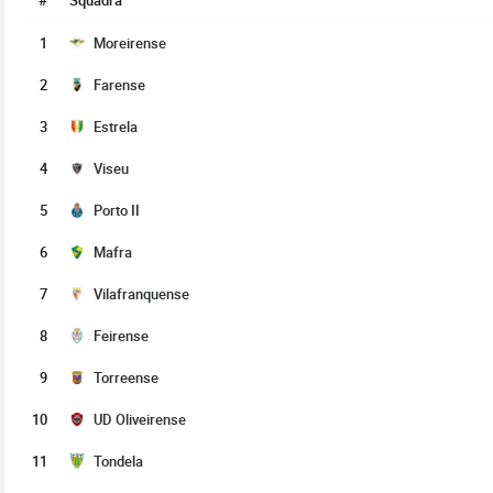
#
Squadra
1
Moreirense
2
Farense
3
Estrela
4
Viseu
5
Porto II
6
Mafra
7
Vilafranquense
8
Feirense
9
Torreense
10
UD Oliveirense
11
Tondela