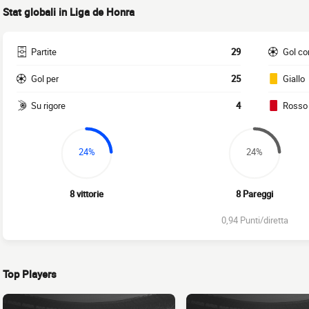
Stat globali in Liga de Honra
Partite
29
Gol co
Gol per
25
Giallo
Su rigore
4
Rosso
24%
24%
8 vittorie
8 Pareggi
0,94 Punti/diretta
Top Players