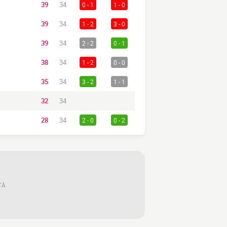
39
34
0 - 1
1 - 0
39
34
1 - 2
3 - 0
39
34
2 - 2
0 - 1
38
34
1 - 2
0 - 0
35
34
3 - 2
1 - 1
32
34
28
34
2 - 0
0 - 2
TÀ