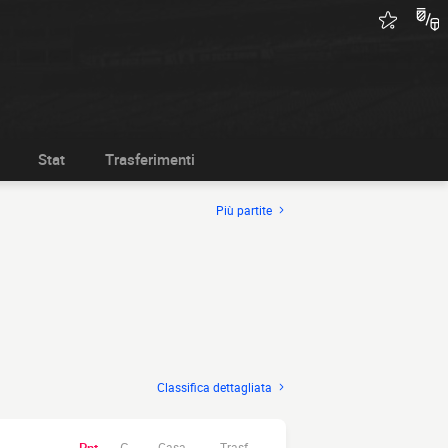
Stat
Trasferimenti
Più partite
Classifica dettagliata
Casa.
Trasf.