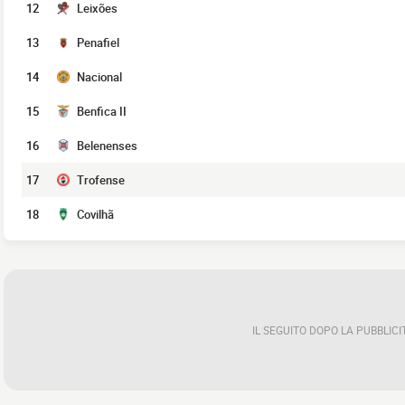
12
Leixões
13
Penafiel
14
Nacional
15
Benfica II
16
Belenenses
17
Trofense
18
Covilhã
IL SEGUITO DOPO LA PUBBLICI