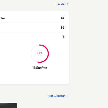
Più stat
ntro
47
95
7
53%
18 Sonfitte
Stat Giocatori