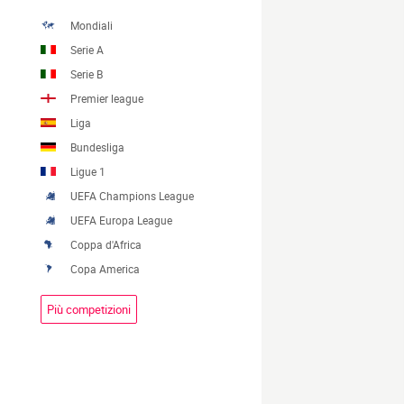
Mondiali
Serie A
Serie B
Premier league
Liga
Bundesliga
Ligue 1
UEFA Champions League
UEFA Europa League
Coppa d'Africa
Copa America
Più competizioni