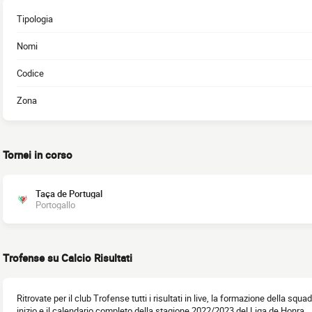
Tipologia
Nomi
Codice
Zona
Tornei in corso
Taça de Portugal
Portogallo
Trofense su Calcio Risultati
Ritrovate per il club Trofense tutti i risultati in live, la formazione della squad
inizio e il calendario completo della stagione 2022/2023 del Liga de Honra.