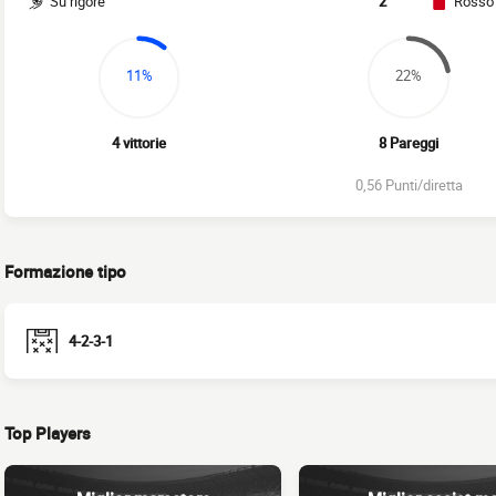
Su rigore
2
Rosso
11%
22%
4 vittorie
8 Pareggi
0,56 Punti/diretta
Formazione tipo
4-2-3-1
Top Players