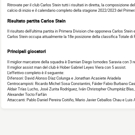
Ritrovate per il club Carlos Stein tutti i risultati in diretta, la composizione d
calcio di inizio e il calendario completo della stagione 2022/2023 del Primer
Risultato partita Carlos Stein
Il risultato dell'ultima partita in Primera Division che opponeva Carlos Stein 
Carlos Stein occupa attualmente la 18e posizione della classifica Totale di
Principali giocatori
Il miglior marcatore della squadra è Damian Diego Ismodes Saravia con 3 re
Il miglior assist man del club è Hober Gabriel Leyes Viera con 5 assist.
L'effettivo completo è il seguente:
Difensori: David Alonso Díaz Colunga e Jonathan Acasiete Ariadela
Centrocampisti: Ricardo Michel Sosa Constantini, Fáider Fabio Burbano Cast
Aldair Trías Lucho, José Zurita Rodríguez, Iván Christopher Chumpitáz Blas,
Alexander Tocto Farfán
Attaccanti: Pablo Daniel Pereira Coitiño, Mario Javier Ceballos Chau e Luis