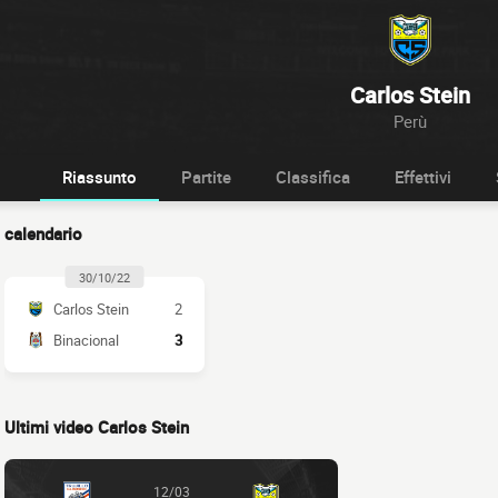
Carlos Stein
Perù
Riassunto
Partite
Classifica
Effettivi
calendario
30/10/22
Carlos Stein
2
Binacional
3
Ultimi video Carlos Stein
12/03