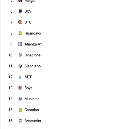
5
Melgar
6
UCV
7
UTC
8
Huancayo
9
Alianza Atl.
10
Binacional
11
Cienciano
12
ADT
13
Boys
14
Municipal
15
Cantolao
16
Ayacucho