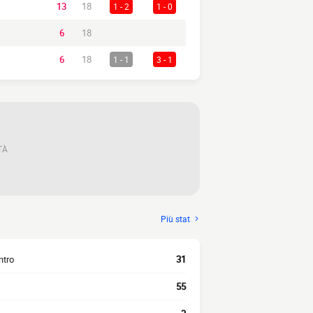
13
18
1 - 2
1 - 0
6
18
6
18
1 - 1
3 - 1
TÀ
Più stat
ntro
31
55