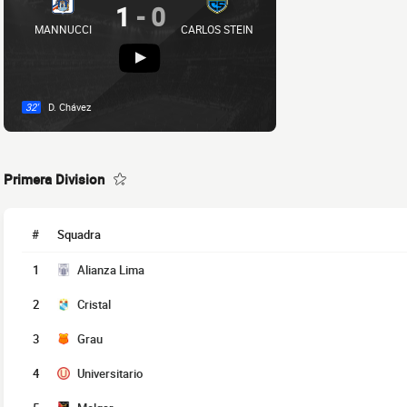
1
-
0
MANNUCCI
CARLOS STEIN
32'
D. Chávez
Primera Division
#
Squadra
1
Alianza Lima
2
Cristal
3
Grau
4
Universitario