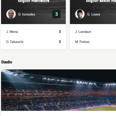
Miglior marcatore
Miglior assist m
3
D. Ismodes
G. Leyes
J. Mena
3
J. Landauri
O. Takeuchi
3
M. Freitas
Stadio