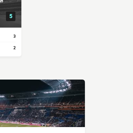
an
5
3
2