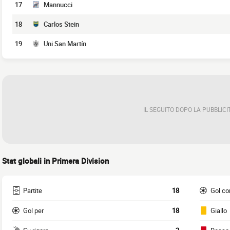
17
Mannucci
18
Carlos Stein
19
Uni San Martín
IL SEGUITO DOPO LA PUBBLICI
Stat globali in Primera Division
Partite
18
Gol co
Gol per
18
Giallo