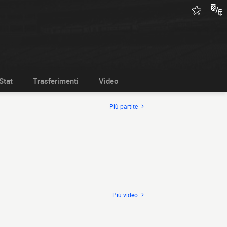
Stat
Trasferimenti
Video
Più partite
Più video