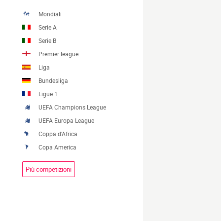
Mondiali
Serie A
Serie B
Premier league
Liga
Bundesliga
Ligue 1
UEFA Champions League
UEFA Europa League
Coppa d'Africa
Copa America
Più competizioni