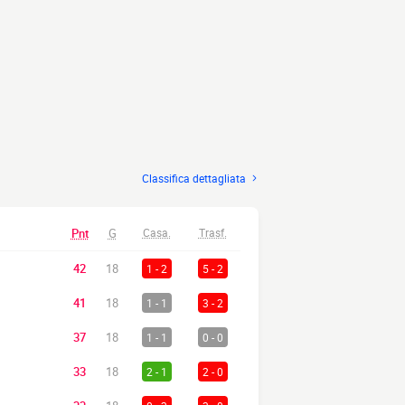
Classifica dettagliata
Pnt
G
Casa.
Trasf.
42
18
1 - 2
5 - 2
41
18
1 - 1
3 - 2
37
18
1 - 1
0 - 0
33
18
2 - 1
2 - 0