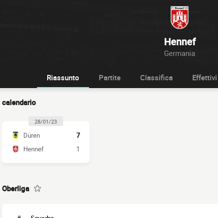
Hennef
Germania
Riassunto
Partite
Classifica
Effettivi
calendario
28/01/23
Düren
7
Hennef
1
Oberliga