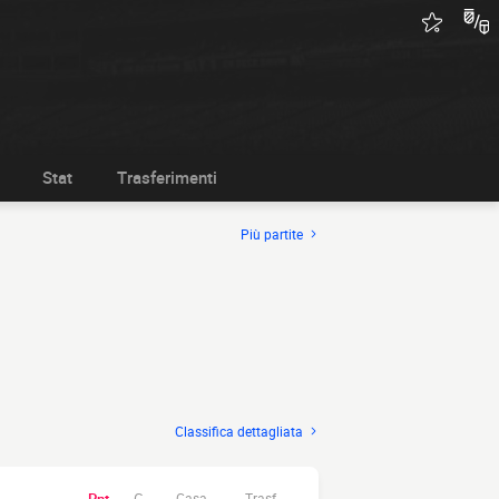
Stat
Trasferimenti
Più partite
Classifica dettagliata
Casa.
Trasf.