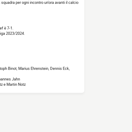
la squadra per ogni incontro un'ora avanti il calcio
ef è 7-1.
liga 2023/2024.
oph Binot, Marius Ehrenstein, Dennis Eck,
ohannes Jahn
tz e Martin Notz