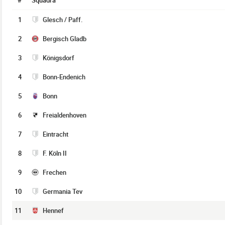
#
Squadra
1
Glesch / Paff.
2
Bergisch Gladb
3
Königsdorf
4
Bonn-Endenich
5
Bonn
6
Freialdenhoven
7
Eintracht
8
F. Köln II
9
Frechen
10
Germania Tev
11
Hennef