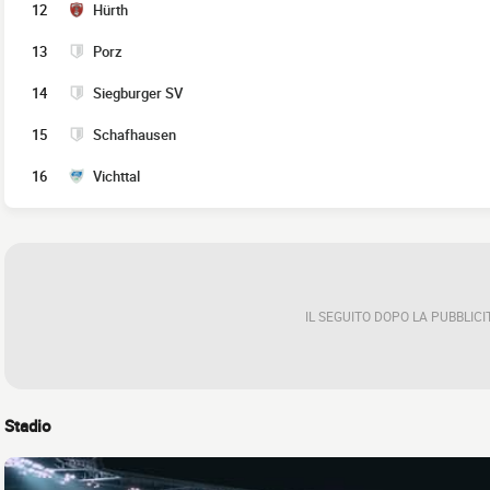
12
Hürth
13
Porz
14
Siegburger SV
15
Schafhausen
16
Vichttal
IL SEGUITO DOPO LA PUBBLICI
Stadio