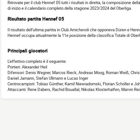
Ritrovate per il club Hennef 05 tutti i risultati in diretta, la composizione del
di inizio e il calendario completo della stagione 2023/2024 del Oberliga.
Risultato partita Hennef 05
Il risultato dell'ultima partita in Club Amichevoli che opponeva Düren e Henn
Hennef occupa attualmente la 11e posizione della classifica Totale di Ober
Principali giocatori
L'effettivo completo è il seguente:
Portieri: Alexander Heil
Difensori: Denis Wegner, Marcos Rieck, Andreas Moog, Roman Weiß, Christ
Daniel Jamann, Stefan Ullmann e Lucas Inger
Centrocampisti: Tobias Günther, Kamil Niewiadomski, Florian Schöller e J
Attaccanti: Rene Dabers, Rachid Bouallal, Nikolas Klosterhalfen, Marvin Rei