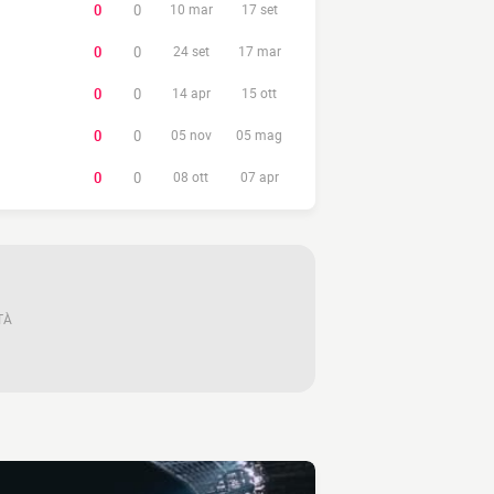
0
0
10 mar
17 set
0
0
24 set
17 mar
0
0
14 apr
15 ott
0
0
05 nov
05 mag
0
0
08 ott
07 apr
TÀ