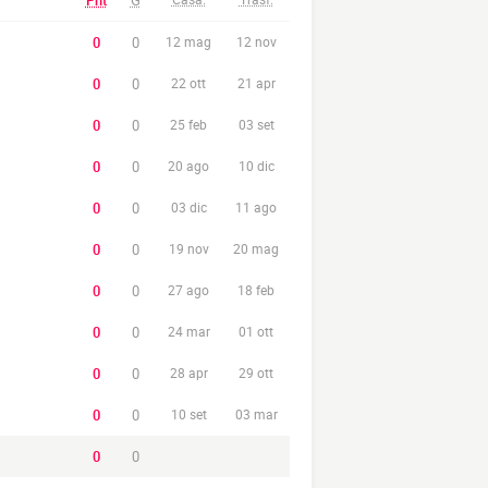
Pnt
G
0
0
12 mag
12 nov
0
0
22 ott
21 apr
0
0
25 feb
03 set
0
0
20 ago
10 dic
0
0
03 dic
11 ago
0
0
19 nov
20 mag
0
0
27 ago
18 feb
0
0
24 mar
01 ott
0
0
28 apr
29 ott
0
0
10 set
03 mar
0
0