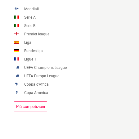
Mondiali
Serie A
Serie B
Premier league
Liga
Bundesliga
Ligue 1
UEFA Champions League
UEFA Europa League
Coppa d'Africa
Copa America
Più competizioni