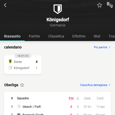
Königsdorf
Germania
Riassunto
Partite
Classifica
Effettivi
Stat
Tra
calendario
Più partite
18/07/23
Düren
4
Königsdorf
1
Oberliga
Classifica dettagliata
#
Squadra
Pnt
G
Casa.
Trasf.
1
Glesch / Paff.
0
0
03 dic
13 ago
2
Bergisch Gladb
0
0
05 nov
05 mag