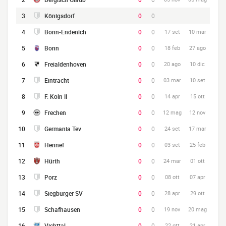
3
Königsdorf
0
0
4
Bonn-Endenich
0
0
17 set
10 mar
5
Bonn
0
0
18 feb
27 ago
6
Freialdenhoven
0
0
20 ago
10 dic
7
Eintracht
0
0
03 mar
10 set
8
F. Köln II
0
0
14 apr
15 ott
9
Frechen
0
0
12 mag
12 nov
10
Germania Tev
0
0
24 set
17 mar
11
Hennef
0
0
03 set
25 feb
12
Hürth
0
0
24 mar
01 ott
13
Porz
0
0
08 ott
07 apr
14
Siegburger SV
0
0
28 apr
29 ott
15
Schafhausen
0
0
19 nov
20 mag
16
Vichttal
0
0
22 ott
21 apr