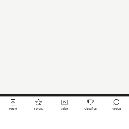
Partite
Favoriti
Video
Classifica
Ricerca
Links utili
Squadre in primo piano
Tutte le partite
PSG