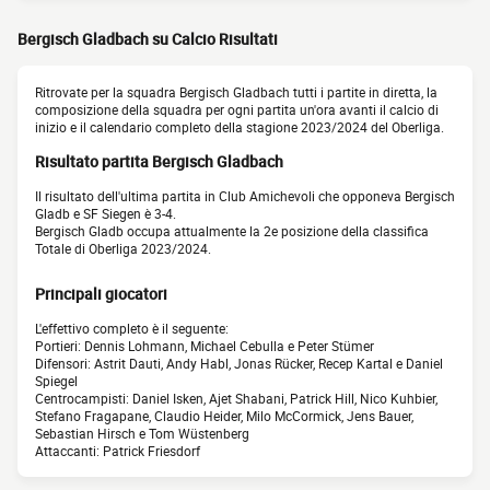
Bergisch Gladbach su Calcio Risultati
Ritrovate per la squadra Bergisch Gladbach tutti i partite in diretta, la
composizione della squadra per ogni partita un'ora avanti il calcio di
inizio e il calendario completo della stagione 2023/2024 del Oberliga.
Risultato partita Bergisch Gladbach
Il risultato dell'ultima partita in Club Amichevoli che opponeva Bergisch
Gladb e SF Siegen è 3-4.
Bergisch Gladb occupa attualmente la 2e posizione della classifica
Totale di Oberliga 2023/2024.
Principali giocatori
L'effettivo completo è il seguente:
Portieri: Dennis Lohmann, Michael Cebulla e Peter Stümer
Difensori: Astrit Dauti, Andy Habl, Jonas Rücker, Recep Kartal e Daniel
Spiegel
Centrocampisti: Daniel Isken, Ajet Shabani, Patrick Hill, Nico Kuhbier,
Stefano Fragapane, Claudio Heider, Milo McCormick, Jens Bauer,
Sebastian Hirsch e Tom Wüstenberg
Attaccanti: Patrick Friesdorf