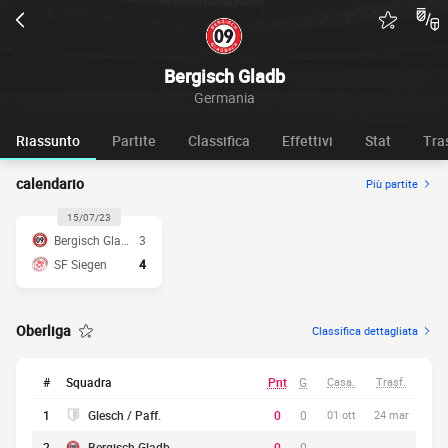
Bergisch Gladb
Germania
Riassunto
Partite
Classifica
Effettivi
Stat
Tra
calendario
Più partite
15/07/23
Bergisch Gladb
3
SF Siegen
4
Oberliga
Classifica dettagliata
#
Squadra
Pnt
G
Casa.
Trasf.
1
Glesch / Paff.
0
0
01 ott
24 mar
2
Bergisch Gladb
0
0