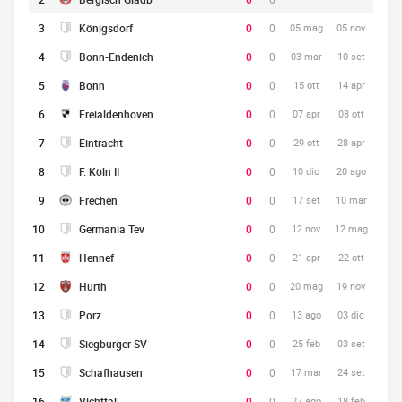
3
Königsdorf
0
0
05 mag
05 nov
4
Bonn-Endenich
0
0
03 mar
10 set
5
Bonn
0
0
15 ott
14 apr
6
Freialdenhoven
0
0
07 apr
08 ott
7
Eintracht
0
0
29 ott
28 apr
8
F. Köln II
0
0
10 dic
20 ago
9
Frechen
0
0
17 set
10 mar
10
Germania Tev
0
0
12 nov
12 mag
11
Hennef
0
0
21 apr
22 ott
12
Hürth
0
0
20 mag
19 nov
13
Porz
0
0
13 ago
03 dic
14
Siegburger SV
0
0
25 feb
03 set
15
Schafhausen
0
0
17 mar
24 set
16
Vichttal
0
0
27 ago
18 feb