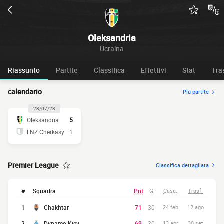
Oleksandria
Ucraina
Riassunto
Partite
Classifica
Effettivi
Stat
Tra
calendario
Più partite
23/07/23
Oleksandria
5
LNZ Cherkasy
1
Premier League
Classifica dettagliata
#
Squadra
Pnt
G
Casa.
Trasf.
1
Chakhtar
71
30
24 feb
12 ago
2
Dynamo Kiev
69
30
13 apr
30 set