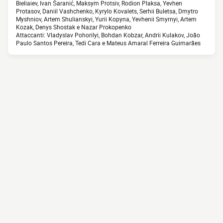
Bieliaiev, Ivan Šaranić, Maksym Protsiv, Rodion Plaksa, Yevhen
Protasov, Daniil Vashchenko, Kyrylo Kovalets, Serhii Buletsa, Dmytro
Myshniov, Artem Shulianskyi, Yurii Kopyna, Yevhenii Smyrnyi, Artem
Kozak, Denys Shostak e Nazar Prokopenko
Attaccanti: Vladyslav Pohorilyi, Bohdan Kobzar, Andrii Kulakov, João
Paulo Santos Pereira, Tedi Cara e Mateus Amaral Ferreira Guimarães