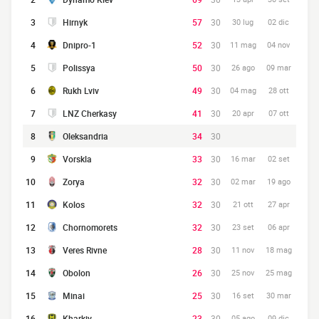
3
Hirnyk
57
30
30 lug
02 dic
4
Dnipro-1
52
30
11 mag
04 nov
5
Polissya
50
30
26 ago
09 mar
6
Rukh Lviv
49
30
04 mag
28 ott
7
LNZ Cherkasy
41
30
20 apr
07 ott
8
Oleksandria
34
30
9
Vorskla
33
30
16 mar
02 set
10
Zorya
32
30
02 mar
19 ago
11
Kolos
32
30
21 ott
27 apr
12
Chornomorets
32
30
23 set
06 apr
13
Veres Rivne
28
30
11 nov
18 mag
14
Obolon
26
30
25 nov
25 mag
15
Minai
25
30
16 set
30 mar
16
Kharkiv
23
30
05 ago
09 dic