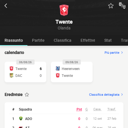
Twente
Olanda
Riassunto
Partite
Classifica
Effettivi
Stat
Tra
calendario
Più partite
06/08/26
09/08/26
Twente
6
Heerenveen
DAC
0
Twente
Eredivisie
Classifica dettagliata
#
Squadra
Pnt
G
Casa.
Trasf.
1
ADO
0
0
12 set
27 feb
2
AZ
0
0
06 mar
25 ott