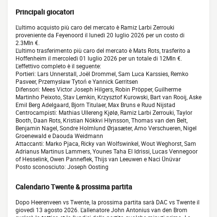
Principali giocatori
L'ultimo acquisto più caro del mercato è Ramiz Larbi Zerrouki
proveniente da Feyenoord il lunedì 20 luglio 2026 per un costo di
2.3Mln €.
L'ultimo trasferimento più caro del mercato è Mats Rots, trasferito a
Hoffenheim il mercoledì 01 luglio 2026 per un totale di 12Mln €.
L'effettivo completo è il seguente:
Portieri: Lars Unnerstall, Joël Drommel, Sam Luca Karssies, Remko
Pasveer, Przemysław Tytoń e Yannick Gerritsen
Difensori: Mees Victor Joseph Hilgers, Robin Pröpper, Guilherme
Martinho Peixoto, Stav Lemkin, Krzysztof Kurowski, Bart van Rooij, Aske
Emil Berg Adelgaard, Bjorn Titulaer, Max Bruns e Ruud Nijstad
Centrocampisti: Mathias Ullereng Kjølø, Ramiz Larbi Zerrouki, Taylor
Booth, Daan Rots, Kristian Nökkvi Hlynsson, Thomas van den Belt,
Benjamin Nagel, Sondre Holmlund Ørjasæter, Arno Verschueren, Nigel
Groenewald e Daouda Weidmann
Attaccanti: Marko Pjaca, Ricky van Wolfswinkel, Wout Weghorst, Sam
Adrianus Martinus Lammers, Younes Taha El Idrissi, Lucas Vennegoor
of Hesselink, Owen Panneflek, Thijs van Leeuwen e Naci Ünüvar
Posto sconosciuto: Joseph Oosting
Calendario Twente & prossima partita
Dopo Heerenveen vs Twente, la prossima partita sarà DAC vs Twente il
giovedì 13 agosto 2026. L'allenatore John Antonius van den Brom