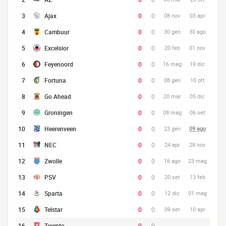
3
Ajax
0
0
08 nov
03 apr
4
Cambuur
0
0
30 gen
30 ago
5
Excelsior
0
0
20 feb
01 nov
6
Feyenoord
0
0
16 mag
19 dic
7
Fortuna
0
0
08 gen
10 ott
8
Go Ahead
0
0
20 mar
05 dic
9
Groningen
0
0
08 mag
06 set
10
Heerenveen
0
0
23 gen
09 ago
11
NEC
0
0
24 apr
28 nov
12
Zwolle
0
0
16 ago
23 mag
13
PSV
0
0
20 set
13 feb
14
Sparta
0
0
12 dic
01 mag
15
Telstar
0
0
09 set
10 apr
16
Twente
0
0