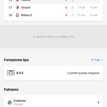
17
Utrecht
0
0
18 ott
16 gen
18
Willem II
0
0
21 nov
13 mar
IL SEGUITO DOPO LA PUBBLICITÀ
Formazione tipo
11 Tipo
4-3-3
2 partite questa stagione
Palmares
Eredivisie
1
Olanda