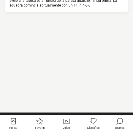
svelerà la tattica et la l'undici della partita qualche minuti prima. La
squadra comincia abitualmente con un 11 in 4-3-3.
Partite
Favoriti
Video
Classifica
Ricerca