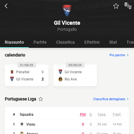
Gil Vicente
Portogallo
Riassunto
Partite
Classifica
Effettivi
Stat
Tra
calendario
Più partite
01/08/26
09/08/26
Penafiel
0
Gil Vicente
Gil Vicente
2
Rio Ave
Portuguese Liga
Classifica dettagliata
#
Squadra
Pnt
G
Casa.
Trasf.
1
Viseu
0
0
06 set
14 feb
2
Alverca
0
0
02 mag
20 dic