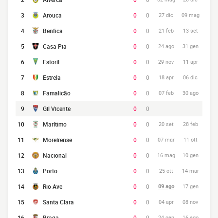
3
Arouca
0
0
27 dic
09 mag
4
Benfica
0
0
21 feb
13 set
5
Casa Pia
0
0
24 ago
31 gen
6
Estoril
0
0
29 nov
11 apr
7
Estrela
0
0
18 apr
06 dic
8
Famalicão
0
0
07 feb
30 ago
9
Gil Vicente
0
0
10
Marítimo
0
0
20 set
28 feb
11
Moreirense
0
0
07 mar
11 ott
12
Nacional
0
0
16 mag
10 gen
13
Porto
0
0
25 ott
14 mar
14
Rio Ave
0
0
09 ago
17 gen
15
Santa Clara
0
0
04 apr
08 nov
16
Braga
0
0
24 gen
16 ago