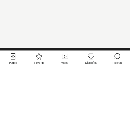
Partite
Favoriti
Video
Classifica
Ricerca
Links utili
Squadre in primo piano
Tutte le partite
PSG
Partita in diretta
Bayern Munich
Ultimi risultati
Real Madrid
Prossime partite
Inter
Partita in streaming
Juventus
Contatto
Manchester City
Note legali
Manchester United
Liverpool