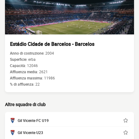
Estádio Cidade de Barcelos - Barcelos
Anno di costruzione:
2004
Superficie:
erba
Capacità:
12046
Affluenza media:
2621
Affluenza massima:
11986
% di affluenza:
22
Altre squadre di club
Gil Vicente FC U19
Gil Vicente U23