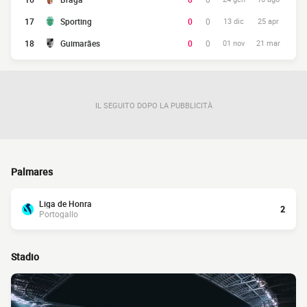
17
Sporting
0
0
13 dic
25 apr
18
Guimarães
0
0
01 nov
21 mar
IL SEGUITO DOPO LA PUBBLICITÀ
Palmares
Liga de Honra
2
Portogallo
Stadio