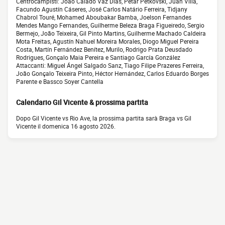
Centrocampisti: João Caiado Vaz Dias, Petar Petkovski, Juan Villa,
Facundo Agustín Cáseres, José Carlos Natário Ferreira, Tidjany
Chabrol Touré, Mohamed Aboubakar Bamba, Joelson Fernandes
Mendes Mango Fernandes, Guilherme Beleza Braga Figueiredo, Sergio
Bermejo, João Teixeira, Gil Pinto Martins, Guilherme Machado Caldeira
Mota Freitas, Agustín Nahuel Moreira Morales, Diogo Miguel Pereira
Costa, Martín Fernández Benítez, Murilo, Rodrigo Prata Deusdado
Rodrigues, Gonçalo Maia Pereira e Santiago García González
Attaccanti: Miguel Ángel Salgado Sanz, Tiago Filipe Prazeres Ferreira,
João Gonçalo Teixeira Pinto, Héctor Hernández, Carlos Eduardo Borges
Parente e Bassco Soyer Cantella
Calendario Gil Vicente & prossima partita
Dopo Gil Vicente vs Rio Ave, la prossima partita sarà Braga vs Gil
Vicente il domenica 16 agosto 2026.