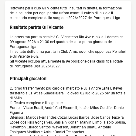
Ritrovate per il club Gil Vicente tutti i risultati in diretta, la formazione
della squadra per ogni partita un'ora avanti il calcio di inizio e il
calendario completo della stagione 2026/2027 del Portuguese Liga.
Risultato partita Gil Vicente
La prossima partita serale è Gil Vicente vs Rio Ave e inizia il domenica
09 agosto 2026 a 21:30 nel quadro della La prima giornata della
Portuguese Liga.
Il risultato dell'ultima partita in Club Amichevoli che opponeva Penafiel
e Gil Vicente è 0-2.
Gil Vicente occupa attualmente la 9e posizione della classifica Totale
di Portuguese Liga 2026/2027.
Principali giocatori
L'ultimo trasferimento più caro del mercato è Luís André Leite Esteves,
trasferito a CF Atlas Guadalajara il giovedì 02 luglio 2026 per un totale
di 6Mln .
L'effettivo completo è il seguente:
Portieri: Victor Brasil, André Carl Picornell, Lucão, Miloš Gordić e Daniel
Figueira
Difensori: Marcos Fernández Cózar, Lucas Barros, José Carlos Teixeira
Lopes dos Reis Gonçalves, Ghislain Konan, Marvin Elimbi, Paolo Sousa,
Hevertton Ciriaco Santos, Weverson, Jonathan Buatu, Antonio
Espigares Morillas e Arthur Daniel Tchaptchet