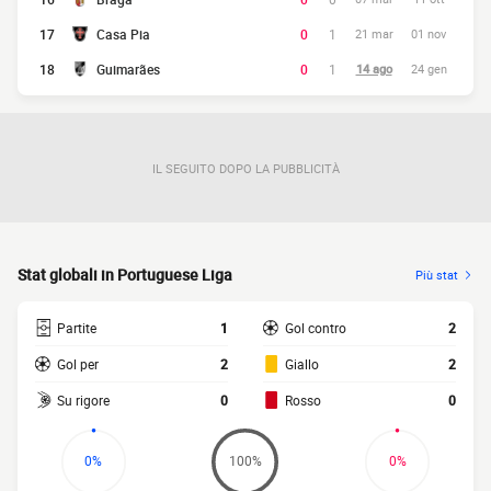
17
Casa Pia
0
1
21 mar
01 nov
18
Guimarães
0
1
14 ago
24 gen
IL SEGUITO DOPO LA PUBBLICITÀ
Stat globali in Portuguese Liga
Più stat
Partite
1
Gol contro
2
Gol per
2
Giallo
2
Su rigore
0
Rosso
0
0%
100%
0%