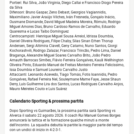
Portieri: Rui Silva, João Virginia, Diego Callai e Francisco Diogo Pereira
da Silva
Difensori: Bruno Gaspar, Zeno Debast, Georgios Vagiannidis,
Maximiliano Javier Araújo Vilches, Iván Fresneda, Gonçalo Inácio,
Ousmane Diomande, David Miguel Madeira Moreira, Rômulo, Rodrigo
Miguel Amores Dias, Bruno Cardoso Ramos de Carvalho, Eduardo
Quaresma e Lucas Taibo Domínguez
Centrocampisti: Henrique Miguel Sousa Arreiol, Idrissa Doumbia,
Daniel Oliveira Rodrigues, Filipe Chaby, Silas Sinan Erhen Thorup
Andersen, Sergi Altimira Clavell, Geny Catamo, Nuno Santos, Giorgi
Kochorashvili, Rodrigo Zalazar, Francisco Trincão, Pedro Lima, Daniel
Bragança, Alexandre Miguel Soares Carvalho Brito, João Pedro
Arnauth Barrocas Simões, Flávio Ferreira Gonçalves, Kauã Wellhington
Oliveira Pinto, Eduardo Manuel de Freitas Monteiro Ferreira Felicíssimo,
Issa Doumbia e Samuel Loureiro Carvalho Justo
Attaccanti: Leonardo Acevedo, Tiago Tomás, Fotis Ioannidis, Pedro
Gonçalves, Rafael Ferreira Nel, Souleymane Mame Faye, Jesse Shaun
Derry, Luís Guilherme Lira dos Santos, Lucas Rodrigues Carvalho Anjos,
Mauro Meireles Couto e Luis Suárez
Calendario Sporting & prossima partita
Dopo Sporting vs Guimarães, la prossima partita sarà Sporting vs
Alverca il sabato 22 agosto 2026. Il coach Rui Manuel Gomes Borges
annuncerà la tattica et la formazione qualche minuti a monte
dell'incontro. La squadra debutta le partite la maggior parte del tempo
con un undici di inizio in 4-2-3-1.