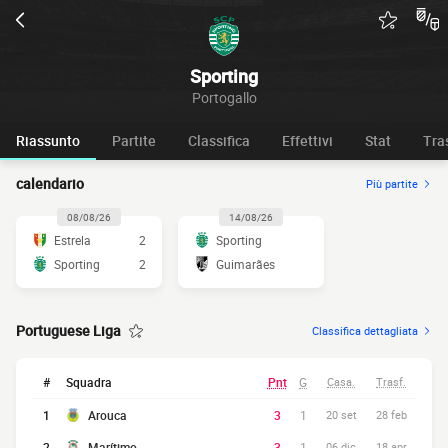
Sporting
Portogallo
Riassunto
Partite
Classifica
Effettivi
Stat
Tra
calendario
Più partite
08/08/26
14/08/26
Estrela
2
Sporting
Sporting
2
Guimarães
Portuguese Liga
Classifica dettagliata
#
Squadra
Pnt
G
Casa.
Trasf.
1
Arouca
3
1
20 set
28 feb
2
Marítimo
3
1
06 dic
18 apr