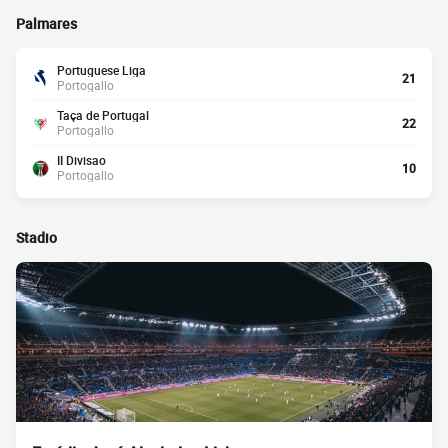
Palmares
Portuguese Liga
21
Portogallo
Taça de Portugal
22
Portogallo
II Divisao
10
Portogallo
Stadio