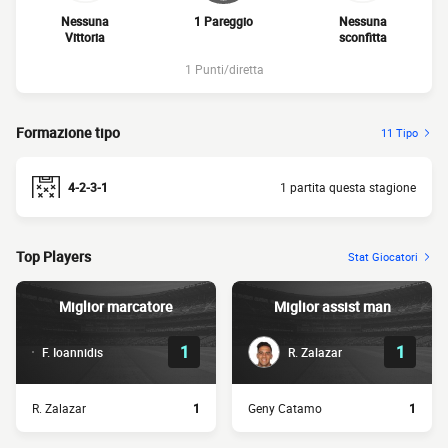
Nessuna
1 Pareggio
Nessuna
Vittoria
sconfitta
1 Punti/diretta
Formazione tipo
11 Tipo
4-2-3-1
1 partita questa stagione
Top Players
Stat Giocatori
Miglior marcatore
Miglior assist man
1
1
F. Ioannidis
R. Zalazar
R. Zalazar
1
Geny Catamo
1