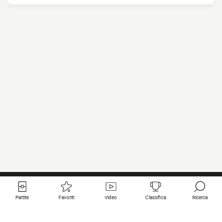
Partite
Favoriti
Video
Classifica
Ricerca
Links utili
Squadre in primo piano