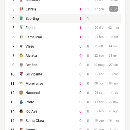
3
Estrela
1
1
17 gen
2 - 2
4
Sporting
1
1
5
Estoril
1
1
20 dic
02 mag
6
Famalicão
1
1
21 feb
13 set
7
Viseu
0
0
25 ott
14 mar
8
Alverca
0
0
22 ago
31 gen
9
Benfica
0
0
09 mag
27 dic
10
Gil Vicente
0
0
25 apr
13 dic
11
Moreirense
0
0
08 nov
04 apr
12
Nacional
0
0
06 set
14 feb
13
Porto
0
0
11 apr
29 nov
14
Rio Ave
0
0
07 feb
28 ago
15
Santa Clara
0
0
10 gen
16 mag
16
Braga
0
0
07 mar
11 ott