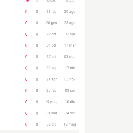
Pnt
G
0
0
11 feb
20 ago
0
0
28 gen
23 ago
0
0
22 ott
07 apr
0
0
01 ott
17 mar
0
0
17 set
03 mar
0
0
28 lug
17 dic
0
0
21 apr
05 nov
0
0
25 feb
03 set
0
0
19 mag
10 dic
0
0
10 mar
24 set
0
0
03 dic
12 mag