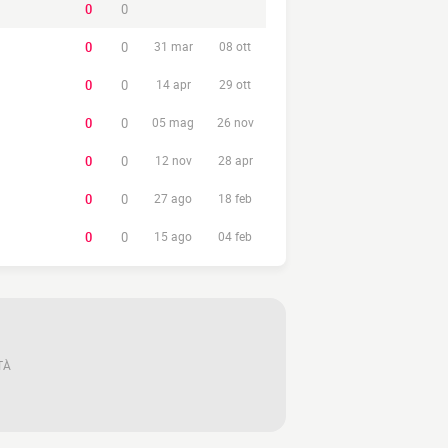
0
0
0
0
31 mar
08 ott
0
0
14 apr
29 ott
0
0
05 mag
26 nov
0
0
12 nov
28 apr
0
0
27 ago
18 feb
0
0
15 ago
04 feb
TÀ