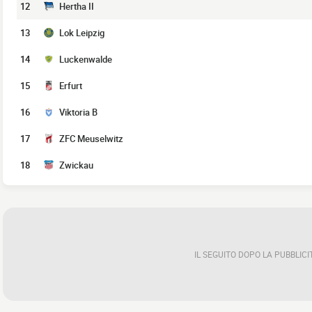
12
Hertha II
13
Lok Leipzig
14
Luckenwalde
15
Erfurt
16
Viktoria B
17
ZFC Meuselwitz
18
Zwickau
IL SEGUITO DOPO LA PUBBLICI