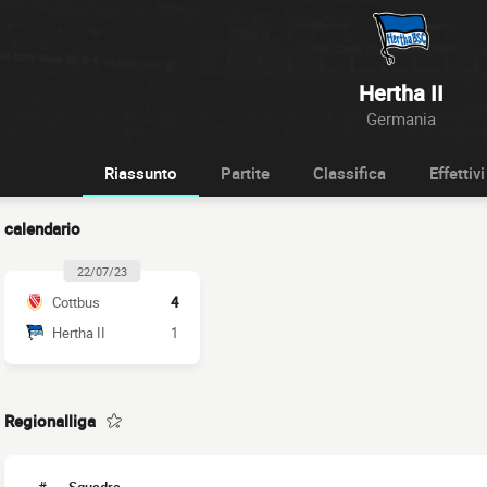
Hertha II
Germania
Riassunto
Partite
Classifica
Effettivi
calendario
22/07/23
Cottbus
4
Hertha II
1
Regionalliga