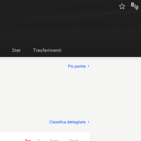
Stat
Trasferimenti
Più partite
Classifica dettagliata
Casa.
Trasf.