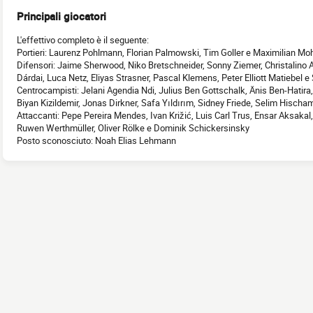
Principali giocatori
L'effettivo completo è il seguente:
Portieri: Laurenz Pohlmann, Florian Palmowski, Tim Goller e Maximilian Mo
Difensori: Jaime Sherwood, Niko Bretschneider, Sonny Ziemer, Christalin
Dárdai, Luca Netz, Eliyas Strasner, Pascal Klemens, Peter Elliott Matiebel 
Centrocampisti: Jelani Agendia Ndi, Julius Ben Gottschalk, Änis Ben-Hatir
Biyan Kizildemir, Jonas Dirkner, Safa Yıldırım, Sidney Friede, Selim Hisc
Attaccanti: Pepe Pereira Mendes, Ivan Križić, Luis Carl Trus, Ensar Aksaka
Ruwen Werthmüller, Oliver Rölke e Dominik Schickersinsky
Posto sconosciuto: Noah Elias Lehmann