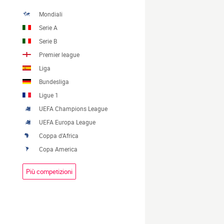
Mondiali
Serie A
Serie B
Premier league
Liga
Bundesliga
Ligue 1
UEFA Champions League
UEFA Europa League
Coppa d'Africa
Copa America
Più competizioni