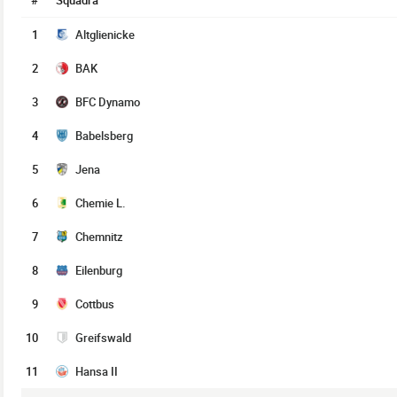
#
Squadra
1
Altglienicke
2
BAK
3
BFC Dynamo
4
Babelsberg
5
Jena
6
Chemie L.
7
Chemnitz
8
Eilenburg
9
Cottbus
10
Greifswald
11
Hansa II