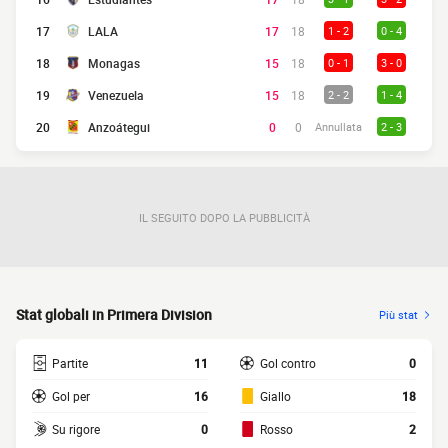
17
LALA
17
18
1 - 2
0 - 4
18
Monagas
15
18
0 - 1
3 - 0
19
Venezuela
15
18
2 - 2
1 - 4
20
Anzoátegui
0
0
Annullata
2 - 3
IL SEGUITO DOPO LA PUBBLICITÀ
Stat globali in Primera Division
Più stat
Partite
11
Gol contro
0
Gol per
16
Giallo
18
Su rigore
0
Rosso
2