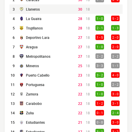
3
Llaneros
30
18
4
La Guaira
28
18
1 - 0
5 - 2
5
Trujillanos
28
18
2 - 1
1 - 3
6
Deportivo Lara
27
18
1 - 5
2 - 0
7
Aragua
27
18
1 - 0
2 - 0
8
Metropolitanos
27
18
2 - 2
2 - 2
9
Mineros
25
18
3 - 3
1 - 1
10
Puerto Cabello
23
18
3 - 2
4 - 0
11
Portuguesa
23
18
1 - 0
2 - 2
12
Zamora
22
18
1 - 0
3 - 0
13
Carabobo
22
18
1 - 2
3 - 1
14
Zulia
22
18
0 - 1
2 - 4
15
Estudiantes
21
18
0 - 0
3 - 0
16
Estudiantes
17
18
3 - 1
3 - 2