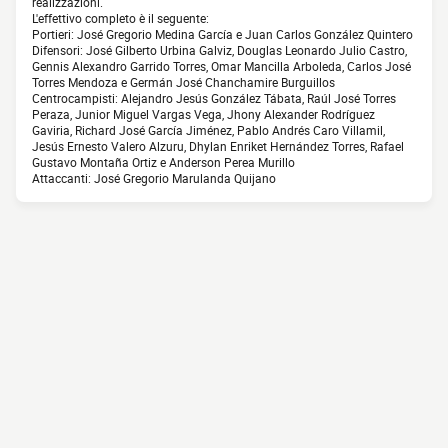
realizzazioni.
L'effettivo completo è il seguente:
Portieri: José Gregorio Medina García e Juan Carlos González Quintero
Difensori: José Gilberto Urbina Galviz, Douglas Leonardo Julio Castro,
Gennis Alexandro Garrido Torres, Omar Mancilla Arboleda, Carlos José
Torres Mendoza e Germán José Chanchamire Burguillos
Centrocampisti: Alejandro Jesús González Tábata, Raúl José Torres
Peraza, Junior Miguel Vargas Vega, Jhony Alexander Rodríguez
Gaviria, Richard José García Jiménez, Pablo Andrés Caro Villamil,
Jesús Ernesto Valero Alzuru, Dhylan Enriket Hernández Torres, Rafael
Gustavo Montaña Ortiz e Anderson Perea Murillo
Attaccanti: José Gregorio Marulanda Quijano