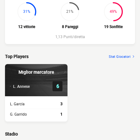
31%
21%
49%
12 vittorie
8 Pareggi
19 Sonfitte
1,13 Punti/diretta
Top Players
Stat Giocatori
Miglior marcatore
6
L. Annese
L. García
3
G. Garrido
1
Stadio