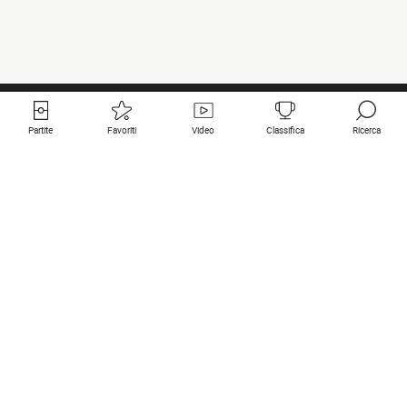
Partite
Favoriti
Video
Classifica
Ricerca
Links utili
Squadre in primo piano
Tutte le partite
PSG
Partita in diretta
Bayern Munich
Ultimi risultati
Real Madrid
Prossime partite
Inter
Partita in streaming
Juventus
Contatto
Manchester City
Note legali
Manchester United
Liverpool