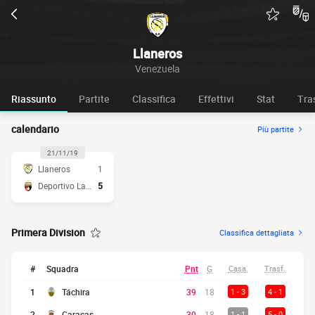
Llaneros
Venezuela
Riassunto
Partite
Classifica
Effettivi
Stat
Tra
calendario
Più partite
21/11/19
Llaneros
1
Deportivo Lara
5
Primera Division
Classifica dettagliata
#
Squadra
Pnt
G
Casa.
Trasf.
1
Táchira
39
18
1 - 3
4 - 1
2
Caracas
30
18
1 - 1
5 - 0