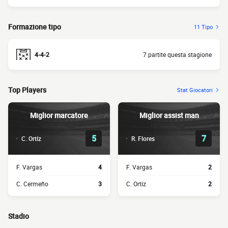
Formazione tipo
11 Tipo
4-4-2
7 partite questa stagione
Top Players
Stat Giocatori
Miglior marcatore
Miglior assist man
5
7
C. Ortíz
R. Flores
F. Vargas
4
F. Vargas
2
C. Cermeño
3
C. Ortíz
2
Stadio