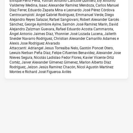
Enrique Ferro Peña, Yolfran Antonio Caricote Quintero, Ely Antonio
Valderrey Medina, Isaac Alexander Ramírez Mendoza, Carlos Manuel
Díaz Ferrer, Eduardo Zapata Mina e Leonardo José Pérez Córdova
Centrocampisti: Angel Gabriel Rodriguez, Emmanuel Verde, Diego
Alejandro Reyes Salazar, Rafael Sangiovani, Robert Alexander Garcés
Sánchez, George Ayimbire Ayine, Saimón José Ramírez Marín, David
Alejandro Zalzman Guevara, Rafael Eduardo Acosta Cammarota,
Ángel Antonio Jaimes Díaz, Yhonnier José Lozada Lucena, Jailerth
Sneider Navarro Rodríguez, Christian Alexander Camarillo Adames e
Alexis Jose Rodriguez Alvarado
Attaccanti: Adriangel Jesus Torrealba Nelo, Gastón Poncet Otero,
Lewuis Nerban Peña Díaz, Felipe Cifuentes Benavidez, Alexander Jose
Nieves Segura, Nicolás Ladislao Fedor Flores, Kavier Vicente Ortiz
Cortéz, Jaiver Alexander Gímenez Gímenez, Marlon Alberto Díaz
Rodríguez, Jeizon Jesús Ramírez Chacón, Nicol Agustin Martinez
Montes e Richard José Figueroa Avilés