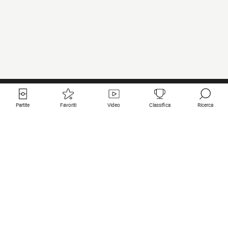
Partite
Favoriti
Video
Classifica
Ricerca
Links utili
Squadre in primo piano
Tutte le partite
PSG
Partita in diretta
Bayern Munich
Ultimi risultati
Real Madrid
Prossime partite
Inter
Partita in streaming
Juventus
Contatto
Manchester City
Note legali
Manchester United
Liverpool