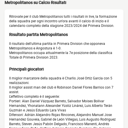
Metropolitanos su Calcio Risultati
Ritrovate per il club Metropolitanos tutti i risultati in live, la formazione
della squadra per ogni incontro un'ora avanti il calcio di inizio e il
calendario completo della stagione 2023/2024 del Primera Division.
Risultato partita Metropolitanos
Il risultato dell'ultima partita in Primera Division che opponeva
Metropolitanos e Angostura è 1-0.
Metropolitanos occupa attualmente la 7e posizione della classifica
Totale di Primera Division 2023.
Principali giocatori
Il miglior marcatore della squadra è Charlis José Ortíz García con 5
realizzazioni.
Il miglior assist man del club è Robinson Daniel Flores Barrios con 7
assist.
L'effettivo completo è il seguente:
Portieri: Alan Daniel Vázquez Barreto, Salvador Moises Bolívar
Hernandez, Yhonatann Alexander Yústiz Linárez, Luis Alberto Terán
Guzmán e Jesús Eduardo Lara Vivas
Difensori: Adrián Alejandro Rojas Rincones, Alejandro Manuel Jose
Hernandez Gouveia, Gabriel de León Villegas, Luis Augusto Rodriguez
Barreto, Steven Jesús Pabón Delgado, Francisco Manenti, Andrés