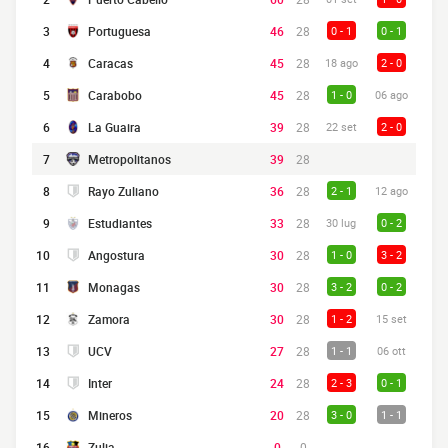
3
Portuguesa
46
28
0 - 1
0 - 1
4
Caracas
45
28
18 ago
2 - 0
5
Carabobo
45
28
1 - 0
06 ago
6
La Guaira
39
28
22 set
2 - 0
7
Metropolitanos
39
28
8
Rayo Zuliano
36
28
2 - 1
12 ago
9
Estudiantes
33
28
30 lug
0 - 2
10
Angostura
30
28
1 - 0
3 - 2
11
Monagas
30
28
3 - 2
0 - 2
12
Zamora
30
28
1 - 2
15 set
13
UCV
27
28
1 - 1
06 ott
14
Inter
24
28
2 - 3
0 - 1
15
Mineros
20
28
3 - 0
1 - 1
16
Zulia
0
0