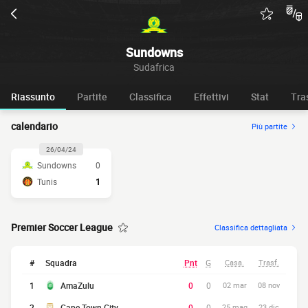
Sundowns
Sudafrica
Riassunto
Partite
Classifica
Effettivi
Stat
Tra
calendario
Più partite
26/04/24
Sundowns
0
Tunis
1
Premier Soccer League
Classifica dettagliata
#
Squadra
Pnt
G
Casa.
Trasf.
1
AmaZulu
0
0
02 mar
08 nov
2
Cape Town City
0
0
25 mag
23 dic