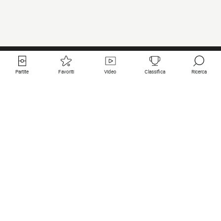
Partite
Favoriti
Video
Classifica
Ricerca
Links utili
Squadre in primo piano
Tutte le partite
PSG
Partita in diretta
Bayern Munich
Ultimi risultati
Real Madrid
Prossime partite
Inter
Partita in streaming
Juventus
Contatto
Manchester City
Note legali
Manchester United
Liverpool