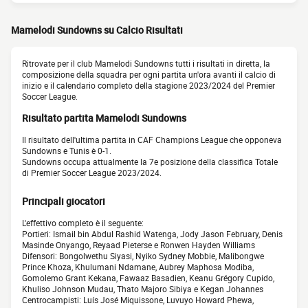
Mamelodi Sundowns su Calcio Risultati
Ritrovate per il club Mamelodi Sundowns tutti i risultati in diretta, la
composizione della squadra per ogni partita un'ora avanti il calcio di
inizio e il calendario completo della stagione 2023/2024 del Premier
Soccer League.
Risultato partita Mamelodi Sundowns
Il risultato dell'ultima partita in CAF Champions League che opponeva
Sundowns e Tunis è 0-1.
Sundowns occupa attualmente la 7e posizione della classifica Totale
di Premier Soccer League 2023/2024.
Principali giocatori
L'effettivo completo è il seguente:
Portieri: Ismail bin Abdul Rashid Watenga, Jody Jason February, Denis
Masinde Onyango, Reyaad Pieterse e Ronwen Hayden Williams
Difensori: Bongolwethu Siyasi, Nyiko Sydney Mobbie, Malibongwe
Prince Khoza, Khulumani Ndamane, Aubrey Maphosa Modiba,
Gomolemo Grant Kekana, Fawaaz Basadien, Keanu Grégory Cupido,
Khuliso Johnson Mudau, Thato Majoro Sibiya e Kegan Johannes
Centrocampisti: Luís José Miquissone, Luvuyo Howard Phewa,