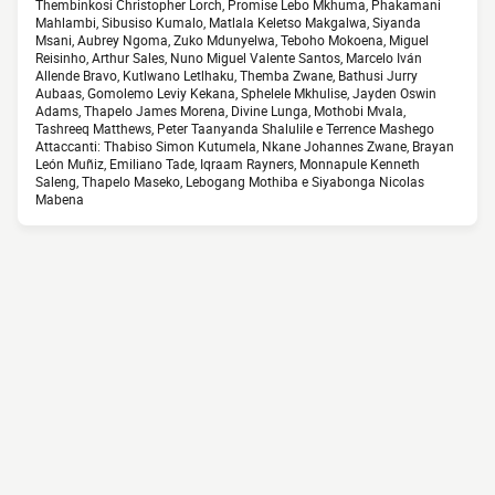
Thembinkosi Christopher Lorch, Promise Lebo Mkhuma, Phakamani
Mahlambi, Sibusiso Kumalo, Matlala Keletso Makgalwa, Siyanda
Msani, Aubrey Ngoma, Zuko Mdunyelwa, Teboho Mokoena, Miguel
Reisinho, Arthur Sales, Nuno Miguel Valente Santos, Marcelo Iván
Allende Bravo, Kutlwano Letlhaku, Themba Zwane, Bathusi Jurry
Aubaas, Gomolemo Leviy Kekana, Sphelele Mkhulise, Jayden Oswin
Adams, Thapelo James Morena, Divine Lunga, Mothobi Mvala,
Tashreeq Matthews, Peter Taanyanda Shalulile e Terrence Mashego
Attaccanti: Thabiso Simon Kutumela, Nkane Johannes Zwane, Brayan
León Muñiz, Emiliano Tade, Iqraam Rayners, Monnapule Kenneth
Saleng, Thapelo Maseko, Lebogang Mothiba e Siyabonga Nicolas
Mabena