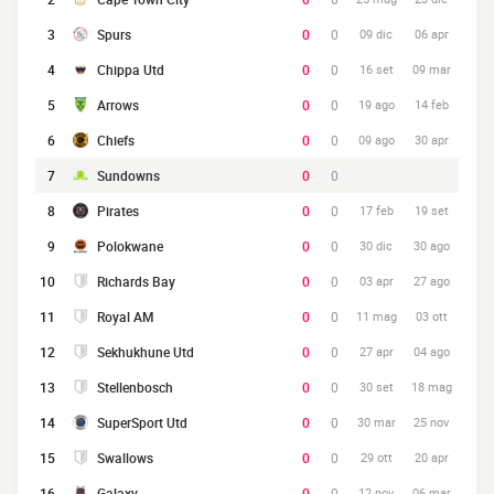
3
Spurs
0
0
09 dic
06 apr
4
Chippa Utd
0
0
16 set
09 mar
5
Arrows
0
0
19 ago
14 feb
6
Chiefs
0
0
09 ago
30 apr
7
Sundowns
0
0
8
Pirates
0
0
17 feb
19 set
9
Polokwane
0
0
30 dic
30 ago
10
Richards Bay
0
0
03 apr
27 ago
11
Royal AM
0
0
11 mag
03 ott
12
Sekhukhune Utd
0
0
27 apr
04 ago
13
Stellenbosch
0
0
30 set
18 mag
14
SuperSport Utd
0
0
30 mar
25 nov
15
Swallows
0
0
29 ott
20 apr
16
Galaxy
0
0
12 nov
06 mar