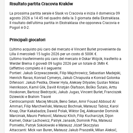
Risultato partita Cracovia Kraków
La prossima partita serale è Slask vs Cracovia e inizia il domenica 09
agosto 2026 a 14:45 nel quadro della la 3 giornata della Ekstraklasa.
Il risultato dell'ultima partita in Ekstraklasa che opponeva Cracovia e
Pogoń è 0-2.
Principali giocatori
L'ultimo acquisto più caro del mercato è Vincent Burlet proveniente da
Lilla il mercoledì 15 luglio 2026 per un costo di 500K €.
L'ultimo trasferimento più caro del mercato è Oskar Wójcik, trasferito a
Werder Brema il giovedì 09 luglio 2026 per un totale di 3Mln €.
L'effettivo completo è il seguente:
Portieri: Jakub Grzywaczewski, Filip Majchrowicz, Sebastian Madejski,
Henrich Ravas, Konrad Cymerys, Jakub Chrapusta e Konrad Golonka
Difensori: Jakub Pestka, Oliwier Hyla, Aleksey Dityatev, Gustav Niklas
Henriksson, Kamil Glik, Davíð Kristján Ólafsson, Boško Šutalo, Arttu
Hoskonen, Bartosz Biedrzycki, Jakub Jugas, Vincent Burlet, Franciszek
Dziewicki e Brahim Traoré
Centrocampisti: Maciej Mrozik, Beno Selan, Amir Fouad Abboud Al
Ammari, Filip Marchwiński, Mateusz Bochnak, Mateusz Tabisz, Karol
Knap, Otar Kakabadze, Dawid Polak, Wiktor Dej, Aleksander Dominik
Marciniak, Mauro Perković, Mateusz Klich, Filip Kucharczyk, Dijon
Kameri, Oskar Lachowicz, Patryk Janasik, Dominik Piła, Mateusz
Pomietło, Patryk Sokołowski e Mateusz Józef Skoczylas
Attaccanti: Mick van Buren, Mateusz Jakub Praszelik, Milan Aleksić,