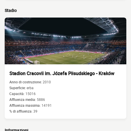
Stadio
Stadion Cracovii im. Józefa Piłsudskiego - Kraków
Anno di costruzione:
2010
Superficie:
erba
Capacità:
15016
Affluenza media:
5886
Affluenza massima:
14191
% di affluenza:
39
Informazioni