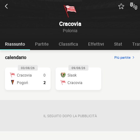
Cracovia
Polonia
Riassunto
Partite
Classifica
Effettivi
Stat
Tra
calendario
Più partite
03/08/26
09/08/26
Cracovia
0
Slask
Pogoń
2
Cracovia
IL SEGUITO DOPO LA PUBBLICITÀ