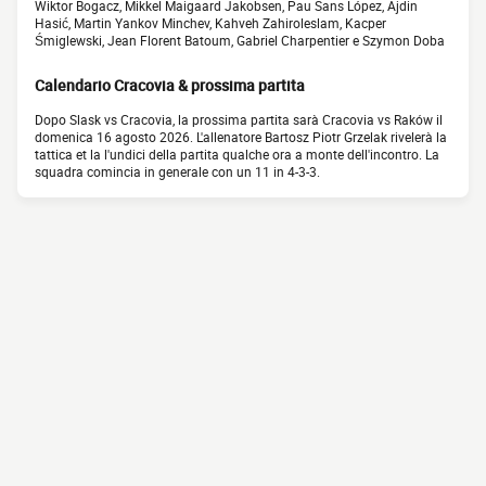
Wiktor Bogacz, Mikkel Maigaard Jakobsen, Pau Sans López, Ajdin
Hasić, Martin Yankov Minchev, Kahveh Zahiroleslam, Kacper
Śmiglewski, Jean Florent Batoum, Gabriel Charpentier e Szymon Doba
Calendario Cracovia & prossima partita
Dopo Slask vs Cracovia, la prossima partita sarà Cracovia vs Raków il
domenica 16 agosto 2026. L'allenatore Bartosz Piotr Grzelak rivelerà la
tattica et la l'undici della partita qualche ora a monte dell'incontro. La
squadra comincia in generale con un 11 in 4-3-3.