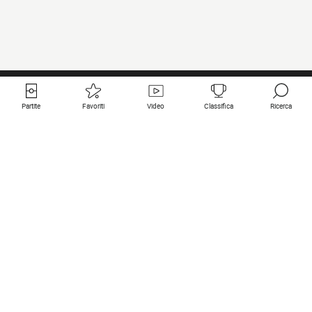
Partite
Favoriti
Video
Classifica
Ricerca
Links utili
Squadre in primo piano
Tutte le partite
PSG
Partita in diretta
Bayern Munich
Ultimi risultati
Real Madrid
Prossime partite
Inter
Partita in streaming
Juventus
Contatto
Manchester City
Note legali
Manchester United
Liverpool