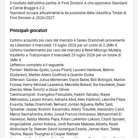
Il risultato dell'ultima partita in First Division A che opponeva Standard
e Cercle Brugge è 2-2.
Standard occupa attualmente la 4e posizione della classifica Totale di
First Division A 2026/2027.
Principali giocatori
L'ultimo acquisto più caro del mercato è Salieu Drammeh proveniente
da Lillestrøm il mercoledì 15 luglio 2026 per un costo di 2.2Mln €.
L'ultimo trasferimento più caro del mercato è René Mitongo Muteba,
trasferito a Trabzonspor il mercoledì 29 luglio 2026 per un totale di
3Mln €.
L'effettivo completo è il seguente:
Portieri: Matthieu Epolo, Lucas Pirard, Laurent Henkinet, Belmin
Dizdarević, Matteo Alexis Godfroid e Quentin Durka
Difensori: Gustav Julius Mortensen, David Bates, Boli Bolingoli, Marlon
Fossey, Henry Michael Lawrence, Merveille Bokadi, Ibe Hautekiet, Daan
Dierckx, Mate Šimičić e Oscar Olivier
Centrocampisti: Evangelos Patoulidis, Hakim Sahabo, Nayel
Mehssatou, Lazare Amani, Adnane Abid, Alen Halilović, Léandre Filipe
Kuavita, Salieu Drammeh, Bernard Jordan Nguene, Rafiki Saïd,
Sylvester Jasper, Ibrahim Karamoko, Alexis Trouillet, Alexandro Calut,
Marco Ilaimaharitra, Koku Josué Francis Homawoo, Mohammed El
Hankouri, Rabby Mateta Pepa, Kilian Lokembo Lokaso, Charli Spoden,
Ange-Gabriel Junior Kokora, Jordi Ramsès Makiese Alberto, Noah
Abdoulaye Sy, Steeven David Assengue Essola, James Nam, Teddy
Teuma, Rayan Touzghar e Casper Nielsen