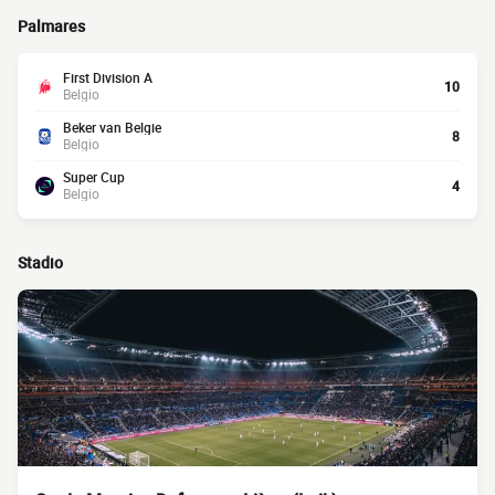
Palmares
First Division A
10
Belgio
Beker van Belgie
8
Belgio
Super Cup
4
Belgio
Stadio