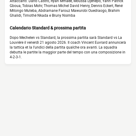
Attaccanti: Darío Castro, Ryan Mmaee, Moussa Djenepo, Yann Patrick
Gboua, Tobias Mohr, Thomas Michel David Henry, Dennis Eckert, René
Mitongo Muteba, Abdramane Farouz Mawurobi Ouedraogo, Brahim
Ghalidi, Timothé Nkada e Bruny Nsimba
Calendario Standard & prossima partita
Dopo Mechelen vs Standard, la prossima partita sarà Standard vs La
Louvière il venerdì 21 agosto 2026. Il coach Vincent Euvrard annuncerà
la tattica et la l'undici della partita qualche ora avanti. La squadra
debutta le partite la maggior parte del tempo con una composizione in
4-2-3-1.