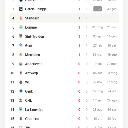
3
Cercle Brugge
1
1
2 - 2
30 gen
4
Standard
1
1
5
Lommel
1
1
01 mag
21 nov
6
Sint-Truiden
1
1
03 apr
16 gen
7
Gent
1
1
27 feb
18 set
8
Mechelen
1
1
13 mar
16 ago
9
Anderlecht
0
0
19 dic
20 mar
10
Antwerp
0
0
05 set
08 mag
11
WB
0
0
07 nov
22 mag
12
Genk
0
0
15 mag
24 ott
13
OHL
0
0
17 apr
29 ago
14
La Louvière
0
0
21 ago
24 apr
15
Charleroi
0
0
10 ott
20 feb
16
ZW
0
0
13 feb
12 dic