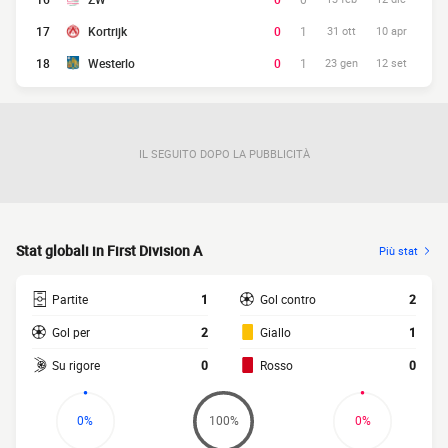
17
Kortrijk
0
1
31 ott
10 apr
18
Westerlo
0
1
23 gen
12 set
IL SEGUITO DOPO LA PUBBLICITÀ
Stat globali in First Division A
Più stat
Partite
1
Gol contro
2
Gol per
2
Giallo
1
Su rigore
0
Rosso
0
0%
100%
0%