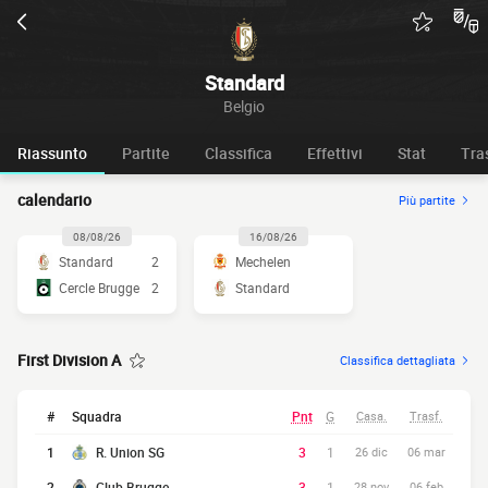
Standard
Belgio
Riassunto
Partite
Classifica
Effettivi
Stat
Tra
calendario
Più partite
08/08/26
16/08/26
Standard
2
Mechelen
Cercle Brugge
2
Standard
First Division A
Classifica dettagliata
#
Squadra
Pnt
G
Casa.
Trasf.
1
R. Union SG
3
1
26 dic
06 mar
2
Club Brugge
3
1
28 nov
06 feb