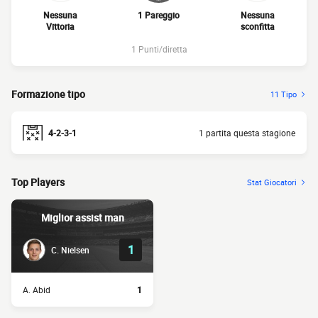
Nessuna
1 Pareggio
Nessuna
Vittoria
sconfitta
1 Punti/diretta
Formazione tipo
11 Tipo
4-2-3-1
1 partita questa stagione
Top Players
Stat Giocatori
Miglior assist man
1
C. Nielsen
A. Abid
1