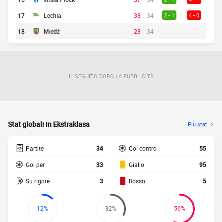
17
Lechia
33
34
2 - 1
4 - 0
18
Miedź
23
34
IL SEGUITO DOPO LA PUBBLICITÀ
Stat globali in Ekstraklasa
Più stat
Partite
34
Gol contro
55
Gol per
33
Giallo
95
Su rigore
3
Rosso
5
12%
32%
56%