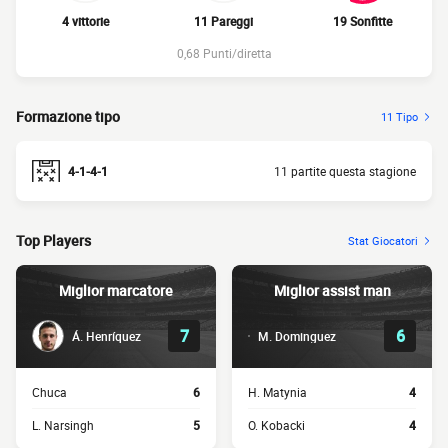
4 vittorie
11 Pareggi
19 Sonfitte
0,68 Punti/diretta
Formazione tipo
11 Tipo
4-1-4-1
11 partite questa stagione
Top Players
Stat Giocatori
Miglior marcatore
Miglior assist man
7
6
Á. Henríquez
M. Dominguez
Chuca
6
H. Matynia
4
L. Narsingh
5
O. Kobacki
4