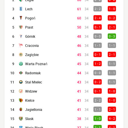
3
Lech
61
34
2 - 2
1 - 0
4
Pogoń
60
34
2 - 4
3 - 2
5
Piast
50
34
0 - 1
2 - 1
6
Górnik
48
34
0 - 0
0 - 3
7
Cracovia
46
34
1 - 1
1 - 1
8
Zagłębie
45
34
0 - 1
2 - 1
9
Warta Poznań
45
34
1 - 2
1 - 1
10
Radomiak
44
34
0 - 0
1 - 1
11
Stal Mielec
43
34
0 - 2
1 - 1
12
Widzew
41
34
0 - 1
1 - 0
13
Kielce
41
34
2 - 2
1 - 0
14
Jagiellonia
41
34
1 - 1
2 - 1
15
Slask
38
34
1 - 0
4 - 2
16
Wisła Płock
37
34
2 - 1
4 - 1