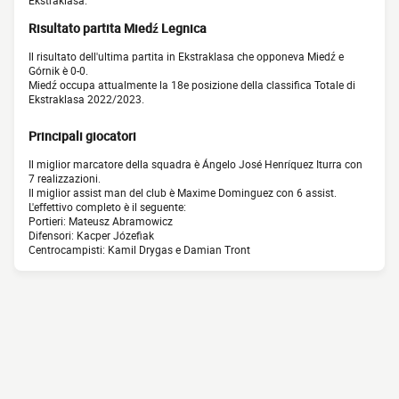
Ekstraklasa.
Risultato partita Miedź Legnica
Il risultato dell'ultima partita in Ekstraklasa che opponeva Miedź e
Górnik è 0-0.
Miedź occupa attualmente la 18e posizione della classifica Totale di
Ekstraklasa 2022/2023.
Principali giocatori
Il miglior marcatore della squadra è Ángelo José Henríquez Iturra con
7 realizzazioni.
Il miglior assist man del club è Maxime Dominguez con 6 assist.
L'effettivo completo è il seguente:
Portieri: Mateusz Abramowicz
Difensori: Kacper Józefiak
Centrocampisti: Kamil Drygas e Damian Tront