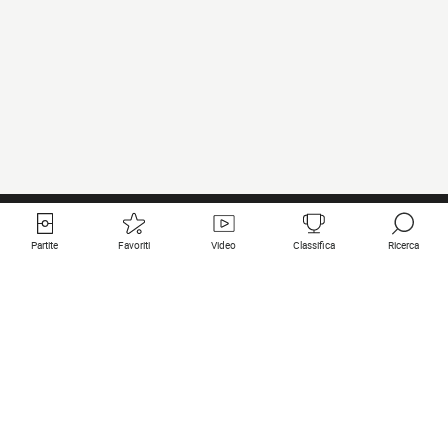
Partite
Favoriti
Video
Classifica
Ricerca
Links utili
Squadre in primo piano
Tutte le partite
PSG
Partita in diretta
Bayern Munich
Ultimi risultati
Real Madrid
Prossime partite
Inter
Partita in streaming
Juventus
Contatto
Manchester City
Note legali
Manchester United