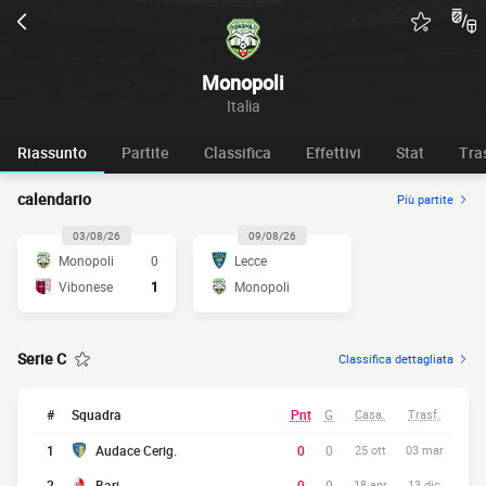
Monopoli
Italia
Riassunto
Partite
Classifica
Effettivi
Stat
Tra
calendario
Più partite
03/08/26
09/08/26
Monopoli
0
Lecce
Vibonese
1
Monopoli
Serie C
Classifica dettagliata
#
Squadra
Pnt
G
Casa.
Trasf.
1
Audace Cerig.
0
0
25 ott
03 mar
2
Bari
0
0
18 apr
13 dic