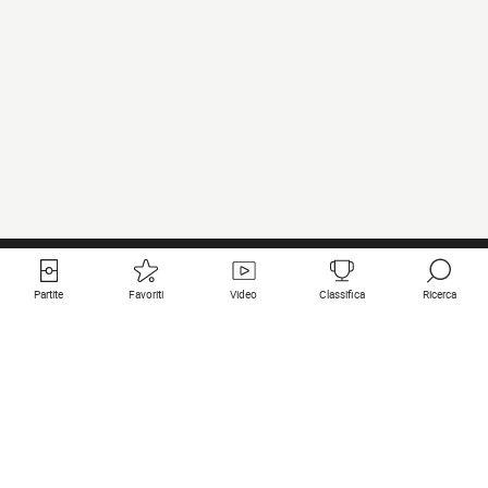
Partite
Favoriti
Video
Classifica
Ricerca
Links utili
Squadre in primo piano
Tutte le partite
PSG
Partita in diretta
Bayern Munich
Ultimi risultati
Real Madrid
Prossime partite
Inter
Partita in streaming
Juventus
Contatto
Manchester City