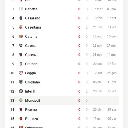
3
Barletta
0
0
07 mar
01 nov
4
Casarano
0
0
10 feb
27 set
5
Casertana
0
0
21 feb
11 ott
6
Catania
0
0
29 ago
10 gen
7
Cavese
0
0
22 nov
27 mar
8
Cosenza
0
0
08 nov
14 mar
9
Crotone
0
0
20 set
07 feb
10
Foggia
0
0
12 set
24 gen
11
Giugliano
0
0
06 dic
11 apr
12
Inter II
0
0
28 feb
18 ott
13
Monopoli
0
0
14
Picerno
0
0
20 dic
25 apr
15
Potenza
0
0
17 gen
05 set
16
Salernitana
0
0
04 apr
29 nov