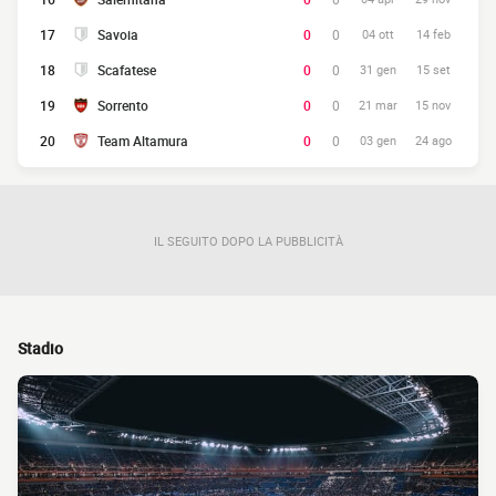
17
Savoia
0
0
04 ott
14 feb
18
Scafatese
0
0
31 gen
15 set
19
Sorrento
0
0
21 mar
15 nov
20
Team Altamura
0
0
03 gen
24 ago
IL SEGUITO DOPO LA PUBBLICITÀ
Stadio