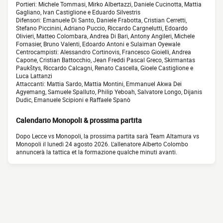
Portieri: Michele Tommasi, Mirko Albertazzi, Daniele Cucinotta, Mattia
Gagliano, Ivan Castiglione e Eduardo Silvestris
Difensori: Emanuele Di Santo, Daniele Frabotta, Cristian Cerretti,
Stefano Piccinini, Adriano Puccio, Riccardo Cargnelutti, Edoardo
Olivieri, Matteo Colombara, Andrea Di Bari, Antony Angileri, Michele
Fornasier, Bruno Valenti, Edoardo Antoni e Sulaiman Oyewale
Centrocampisti: Alessandro Cortinovis, Francesco Gioielli, Andrea
Capone, Cristian Battocchio, Jean Freddi Pascal Greco, Skirmantas
Paukštys, Riccardo Calcagni, Renato Cascella, Gioele Castiglione e
Luca Lattanzi
Attaccanti: Mattia Sardo, Mattia Montini, Emmanuel Akwa Dei
Agyemang, Samuele Spalluto, Philip Yeboah, Salvatore Longo, Dijanis
Dudic, Emanuele Scipioni e Raffaele Spanò
Calendario Monopoli & prossima partita
Dopo Lecce vs Monopoli, la prossima partita sarà Team Altamura vs
Monopoli il lunedì 24 agosto 2026. L'allenatore Alberto Colombo
annuncerà la tattica et la formazione qualche minuti avanti.