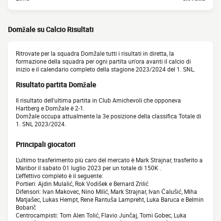
Domžale su Calcio Risultati
Ritrovate per la squadra Domžale tutti i risultati in diretta, la
formazione della squadra per ogni partita un'ora avanti il calcio di
inizio e il calendario completo della stagione 2023/2024 del 1. SNL.
Risultato partita Domžale
Il risultato dell'ultima partita in Club Amichevoli che opponeva
Hartberg e Domžale è 2-1.
Domžale occupa attualmente la 3e posizione della classifica Totale di
1. SNL 2023/2024.
Principali giocatori
L'ultimo trasferimento più caro del mercato è Mark Strajnar, trasferito a
Maribor il sabato 01 luglio 2023 per un totale di 150K .
L'effettivo completo è il seguente:
Portieri: Ajdin Mulalić, Rok Vodišek e Bernard Zrilić
Difensori: Ivan Makovec, Nino Milić, Mark Strajnar, Ivan Ćalušić, Miha
Matjašec, Lukas Hempt, Rene Rantuša Lampreht, Luka Baruca e Belmin
Bobarič
Centrocampisti: Tom Alen Tolić, Flavio Junčaj, Tomi Gobec, Luka