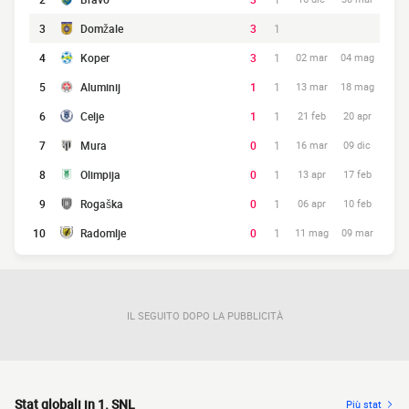
3
Domžale
3
1
4
Koper
3
1
02 mar
04 mag
5
Aluminij
1
1
13 mar
18 mag
6
Celje
1
1
21 feb
20 apr
7
Mura
0
1
16 mar
09 dic
8
Olimpija
0
1
13 apr
17 feb
9
Rogaška
0
1
06 apr
10 feb
10
Radomlje
0
1
11 mag
09 mar
IL SEGUITO DOPO LA PUBBLICITÀ
Stat globali in 1. SNL
Più stat