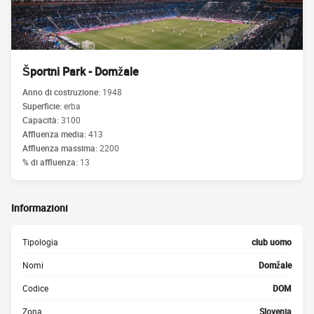
Športni Park - Domžale
Anno di costruzione:
1948
Superficie:
erba
Capacità:
3100
Affluenza media:
413
Affluenza massima:
2200
% di affluenza:
13
Informazioni
Tipologia
club uomo
Nomi
Domžale
Codice
DOM
Zona
Slovenia