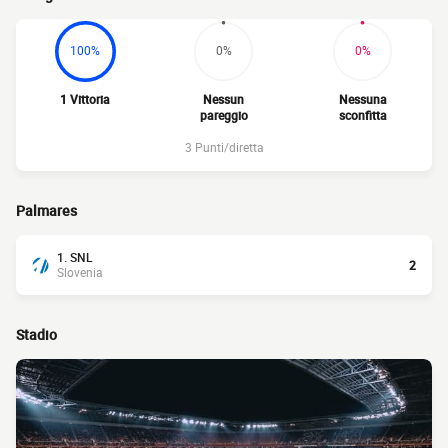
100%
0%
0%
1 Vittoria
Nessun
Nessuna
pareggio
sconfitta
3 Punti/diretta
Palmares
1. SNL
2
Slovenia
Stadio