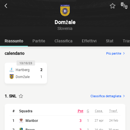
Domžale
Slovenia
Riassunto
Partite
Classifica
Effettivi
Stat
Tra
calendario
Più partite
13/10/23
Hartberg
2
Domžale
1
1. SNL
Classifica dettagliata
#
Squadra
Pnt
G
Casa.
Trasf.
1
Maribor
3
1
27 apr
24 feb
2
Bravo
3
1
16 dic
30 mar