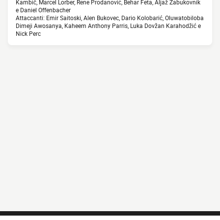
Kambič, Marcel Lorber, Rene Prodanović, Behar Feta, Aljaž Zabukovnik
e Daniel Offenbacher
Attaccanti: Emir Saitoski, Alen Bukovec, Dario Kolobarić, Oluwatobiloba
Dimeji Awosanya, Kaheem Anthony Parris, Luka Dovžan Karahodžić e
Nick Perc