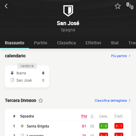
San José
Spagna
Riassunto
Partite
Classifica
Effettivi
Stat
Tra
calendario
Più partite
14/05/16
Ibarra
6
San José
0
Tercera Division
Classifica dettagliata
#
Squadra
Pnt
G
Casa.
Trasf.
1
Santa Brígida
81
38
1 - 0
3 - 1
2
Lanzarote
75
38
0 - 3
5 - 1