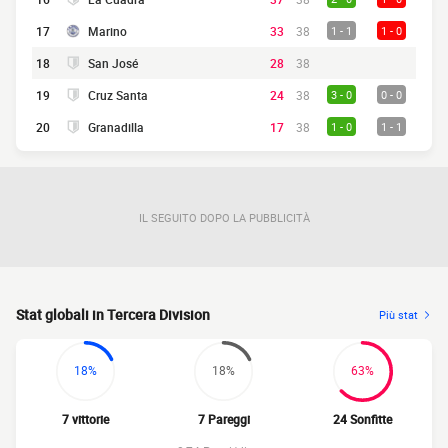
17
Marino
33
38
1 - 1
1 - 0
18
San José
28
38
19
Cruz Santa
24
38
3 - 0
0 - 0
20
Granadilla
17
38
1 - 0
1 - 1
IL SEGUITO DOPO LA PUBBLICITÀ
Stat globali in Tercera Division
Più stat
18%
18%
63%
7 vittorie
7 Pareggi
24 Sonfitte