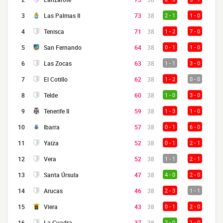
3
Las Palmas II
73
38
2 - 1
1 - 0
4
Tenisca
71
38
1 - 2
7 - 0
5
San Fernando
64
38
0 - 1
1 - 0
6
Las Zocas
63
38
1 - 1
3 - 0
7
El Cotillo
62
38
1 - 2
0 - 0
8
Telde
60
38
1 - 0
3 - 0
9
Tenerife II
59
38
1 - 3
1 - 0
10
Ibarra
57
38
0 - 1
6 - 0
11
Yaiza
52
38
0 - 1
2 - 1
12
Vera
52
38
1 - 1
2 - 1
13
Santa Úrsula
47
38
4 - 0
2 - 0
14
Arucas
46
38
2 - 3
1 - 1
15
Viera
43
38
0 - 1
2 - 0
16
La Cuadra
37
38
2 - 0
1 - 0