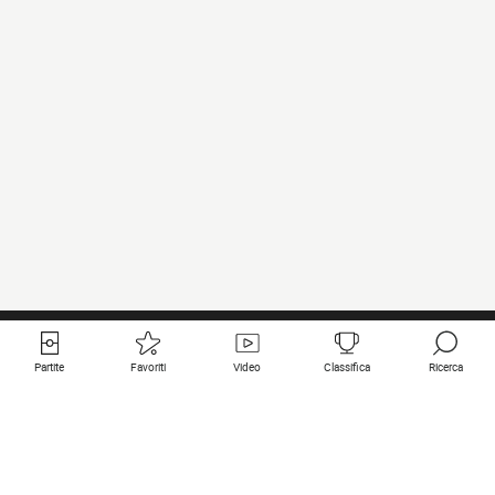
Partite
Favoriti
Video
Classifica
Ricerca
Links utili
Squadre in primo piano
Tutte le partite
PSG
Partita in diretta
Bayern Munich
Ultimi risultati
Real Madrid