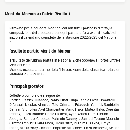
Mont-de-Marsan su Calcio Risultati
Ritrovate per la squadra Mont-de-Marsan tutti i partite in diretta, la
composizione della squadra per ogni partita un'ora avanti il calcio di
inizio e il calendario completo della stagione 2022/2023 del National
2.
Risultato partita Mont-de-Marsan
Il risultato dell'ultima partita in National 2 che opponeva Portes Entre e
Montois è 3-3.
Montois occupa attualmente la 14e posizione della classifica Totale di
National 2 2022/2023.
Principali giocatori
L'effettivo completo è il seguente:
Portieri: Patrick Trindade, Pablo Pilati, Hugo Taris e Ewen Limantour
Difensori: Nicolas Almeida Tulo, Othmane Fdaouch, Yannick Soubieille,
Damien Vignolles, Axel Charpentier, Mario Haka, Mateo Haka, Corentin
Debray, Julien Bourdieu, Peio Laurent, Ayad Adam Litim, Florian
Alouges, Samuel Cheddad, Valentin Dauney e Samuel Toutou Mpondo
Centrocampisti: Pierre Mora, Lucas Ortiz, Ibrahima Diakité, Eimyn
Diane, Minka Yady Camara, Baptiste Malichecq, Enzo Vivancos, Kellian