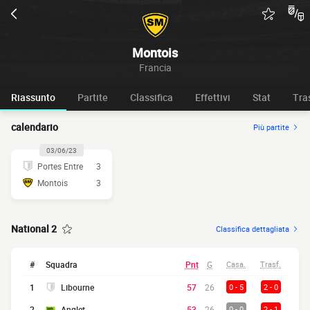
Montois
Francia
Riassunto
Partite
Classifica
Effettivi
Stat
Tra
calendario
Più partite
03/06/23
Portes Entre
3
Montois
3
National 2
Classifica dettagliata
#
Squadra
Pnt
G
Casa.
Trasf.
1
Libourne
57
26
0 - 5
2 - 0
2
Anglet
53
26
0 - 0
2 - 1