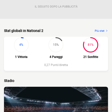
IL SEGUITO DOPO LA PUBBLICITÀ
Stat globali in National 2
Più stat
4%
15%
81%
1 Vittoria
4 Pareggi
21 Sonfitte
0,27 Punti/diretta
Stadio