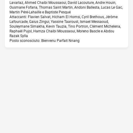
Lavarlaz, Ahmed Chaibi Moussaoui, David Lacouture, Andre Houin,
Ousmane Fofana, Thomas Saint Martin, Andoni Ballesta, Lucas Le Gac,
Martin Péré-Lahaille e Baptiste Pesqué
Attaccanti: Flavien Salvat, Hicham El Homsi, Cyril Brethous, Jérôme
Lafourcade, Gaius Zingui, Yassine Taaroust, Ismael Messaoud,
Souleymane Simakha, Kevin Tauzia, Tino Portron, Clément Michelena,
Raphaël Pujol, Hamza Chaibi Moussaoui, Moreno Bascle e Abdou
Razak Sylla
Posto sconosciuto: Bienvenu Parfait Nnang