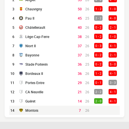
3
Chauvigny
50
26
1 - 2
1 - 0
4
Pau II
45
25
2 - 2
4 - 0
5
Châtellerault
40
26
0 - 2
2 - 1
6
Lège-Cap-Ferre
38
26
1 - 2
1 - 0
7
Niort II
37
26
0 - 3
4 - 1
8
Bayonne
37
26
0 - 2
2 - 1
9
Stade Poitevin
36
25
0 - 2
5 - 0
10
Bordeaux II
36
26
1 - 2
4 - 1
11
Portes Entre
29
26
0 - 1
3 - 3
12
CA Neuville
21
26
2 - 2
4 - 1
13
Guéret
14
26
2 - 0
4 - 1
14
Montois
7
26