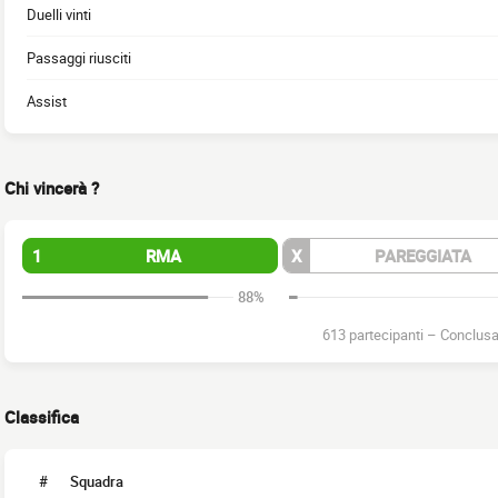
Duelli vinti
Passaggi riusciti
Assist
Chi vincerà ?
1
RMA
X
PAREGGIATA
88%
613 partecipanti
–
Conclus
Classifica
#
Squadra