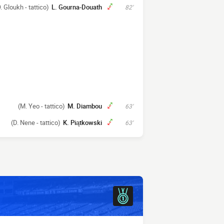
. Gloukh - tattico)
L. Gourna-Douath
82'
(M. Yeo - tattico)
M. Diambou
63'
(D. Nene - tattico)
K. Piątkowski
63'