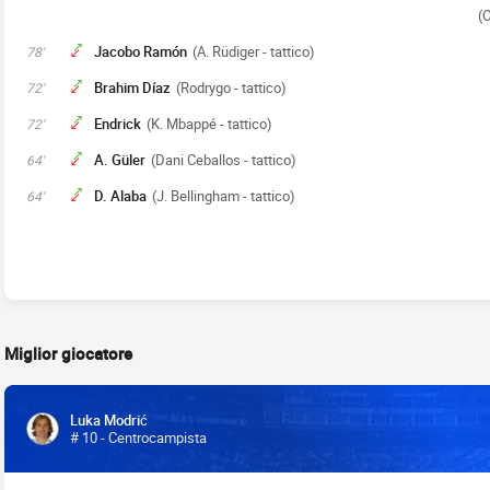
(O
Jacobo Ramón
(A. Rüdiger - tattico)
78'
Brahim Díaz
(Rodrygo - tattico)
72'
Endrick
(K. Mbappé - tattico)
72'
A. Güler
(Dani Ceballos - tattico)
64'
D. Alaba
(J. Bellingham - tattico)
64'
Miglior giocatore
Luka Modrić
# 10 - Centrocampista