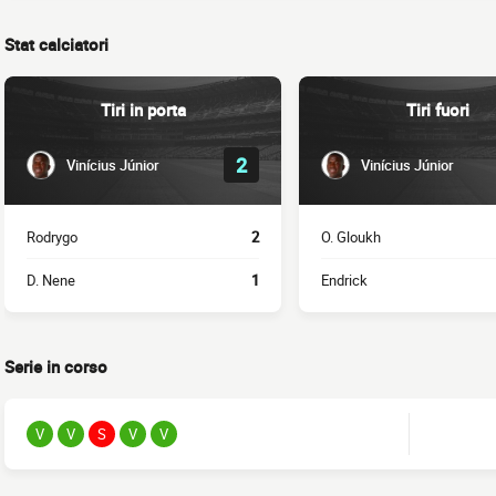
Stat calciatori
Tiri in porta
Tiri fuori
2
Vinícius Júnior
Vinícius Júnior
Rodrygo
2
O. Gloukh
D. Nene
1
Endrick
Serie in corso
V
V
S
V
V