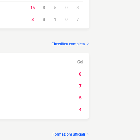
15
8
5
0
3
3
8
1
0
7
Classifica completa
Gol
8
7
5
4
Formazioni ufficiali