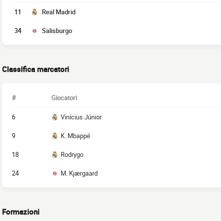
11
Real Madrid
34
Salisburgo
Classifica marcatori
#
Giocatori
6
Vinícius Júnior
9
K. Mbappé
18
Rodrygo
24
M. Kjærgaard
Formazioni