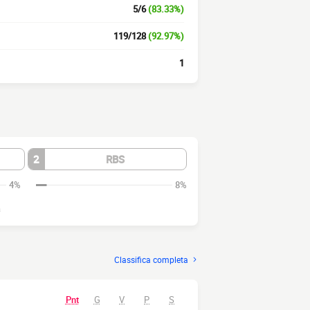
5/6
(83.33%)
119/128
(92.97%)
1
2
RBS
4%
8%
a
Classifica completa
Pnt
G
V
P
S