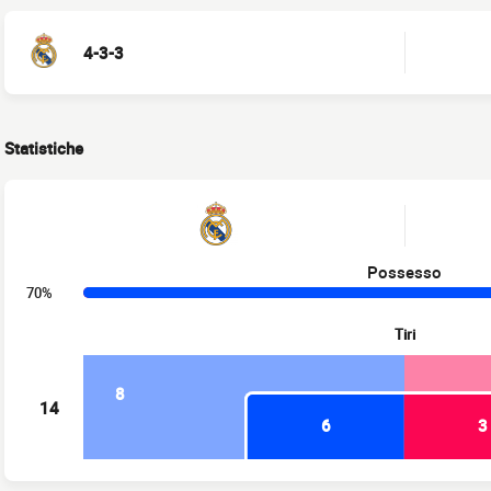
4-3-3
Statistiche
Possesso
70%
Tiri
8
14
6
3