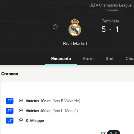
UEFA Champions League
7 giornata
Terminata
5
1
-
Real Madrid
Riassunto
Form
Stat
Clas
Cronaca
Vinícius Júnior
(Ass F. Valverde)
77'
Vinícius Júnior
(Ass L. Modrić)
55'
K. Mbappé
48'
2 - 0
PT