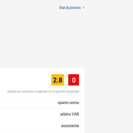
Stat & pronos
2.8
0
Media di cartellini a partita su 6 partite arbitrate
quarto uomo
arbitro VAR
assistente