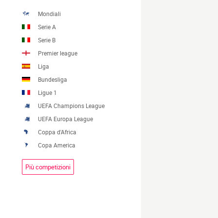
Mondiali
Serie A
Serie B
Premier league
Liga
Bundesliga
Ligue 1
UEFA Champions League
UEFA Europa League
Coppa d'Africa
Copa America
Più competizioni