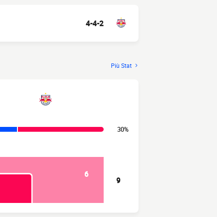
4-4-2
Più Stat
30%
6
9