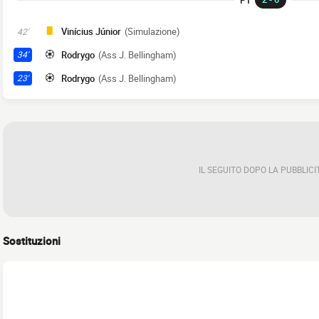
Vinícius Júnior
(Simulazione)
42'
Rodrygo
(Ass J. Bellingham)
34'
Rodrygo
(Ass J. Bellingham)
23'
IL SEGUITO DOPO LA PUBBLICI
Sostituzioni