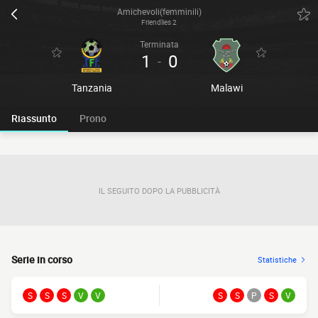
Amichevoli(femminili)
Friendlies 2
Terminata
1
0
-
Tanzania
Malawi
Riassunto
Prono
IL SEGUITO DOPO LA PUBBLICITÀ
Serie in corso
Statistiche
S
S
S
V
V
S
S
P
S
V