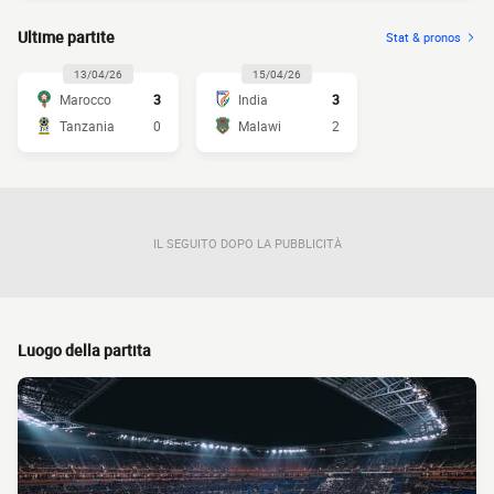
Ultime partite
Stat & pronos
13/04/26
15/04/26
Marocco
3
India
3
Tanzania
0
Malawi
2
IL SEGUITO DOPO LA PUBBLICITÀ
Luogo della partita