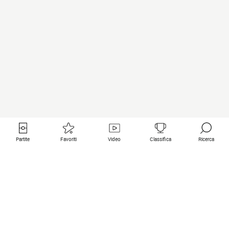
Partite
Favoriti
Video
Classifica
Ricerca
Links utili
Squadre in primo piano