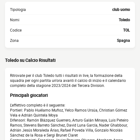
Tipologia
club uomo
Nomi
Toledo
Codice
TOL
Zona
Spagna
Toledo su Calcio Risultati
Ritrovate per il club Toledo tutti i risultati in live, la formazione della
squadra per ogni partita un'ora avanti il calcio di inizio e il calendario
completo della stagione 2023/2024 del Tercera Division.
Principali giocatori
L'effettivo completo è il seguente:
Portieri: Pablo Huélamo Muñoz, Yelco Ramos Ursúa, Christian Gómez
Vela e Adrián Quintela Moya
Difensori: Ramón Blázquez Guerrero, Arturo Galán Minaya, Luis Peteiro
Ramos, Stevens Barreto Sánchez, David Luna García, Nader Ghabbour,
Adrián Jesús Moraleda Árias, Rafael Poveda Villa, Gonzalo Nicolás
Sánchez de la Rosa e Sergi Brunet Claret