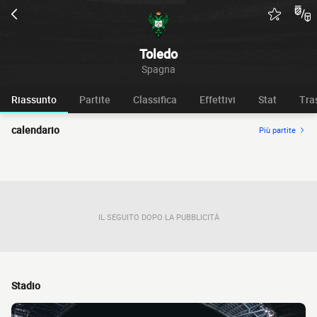
Toledo
Spagna
Riassunto
Partite
Classifica
Effettivi
Stat
Tra
calendario
Più partite
IL SEGUITO DOPO LA PUBBLICITÀ
Stadio