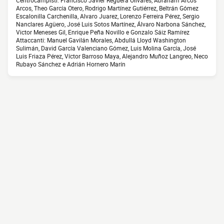
Centrocampisti: Francisco Javier Reguera Olivares, Abraham Arcos
Arcos, Theo García Otero, Rodrigo Martínez Gutiérrez, Beltrán Gómez
Escalonilla Carchenilla, Alvaro Juarez, Lorenzo Ferreira Pérez, Sergio
Nanclares Agüero, José Luis Sotos Martínez, Álvaro Narbona Sánchez,
Victor Meneses Gil, Enrique Peña Novillo e Gonzalo Sáiz Ramírez
Attaccanti: Manuel Gavilán Morales, Abdullá Lloyd Washington
Sulimán, David García Valenciano Gómez, Luis Molina García, José
Luis Friaza Pérez, Víctor Barroso Maya, Alejandro Muñoz Langreo, Neco
Rubayo Sánchez e Adrián Hornero Marín