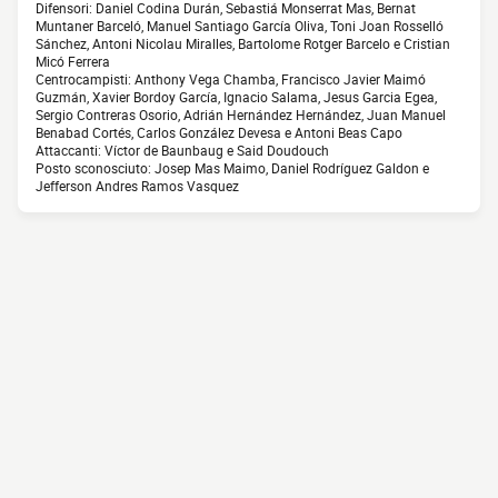
Difensori: Daniel Codina Durán, Sebastiá Monserrat Mas, Bernat
Muntaner Barceló, Manuel Santiago García Oliva, Toni Joan Rosselló
Sánchez, Antoni Nicolau Miralles, Bartolome Rotger Barcelo e Cristian
Micó Ferrera
Centrocampisti: Anthony Vega Chamba, Francisco Javier Maimó
Guzmán, Xavier Bordoy García, Ignacio Salama, Jesus Garcia Egea,
Sergio Contreras Osorio, Adrián Hernández Hernández, Juan Manuel
Benabad Cortés, Carlos González Devesa e Antoni Beas Capo
Attaccanti: Víctor de Baunbaug e Said Doudouch
Posto sconosciuto: Josep Mas Maimo, Daniel Rodríguez Galdon e
Jefferson Andres Ramos Vasquez