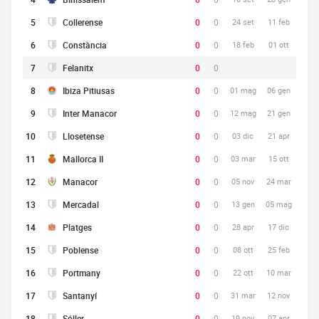
5
Collerense
0
0
24 set
11 feb
6
Constància
0
0
18 feb
01 ott
7
Felanitx
0
0
8
Ibiza Pitiusas
0
0
01 mag
06 gen
9
Inter Manacor
0
0
12 mag
21 gen
10
Llosetense
0
0
03 dic
21 apr
11
Mallorca II
0
0
03 mar
15 ott
12
Manacor
0
0
05 nov
24 mar
13
Mercadal
0
0
13 gen
05 mag
14
Platges
0
0
28 apr
17 dic
15
Poblense
0
0
08 ott
25 feb
16
Portmany
0
0
22 ott
10 mar
17
Santanyí
0
0
31 mar
12 nov
18
Sóller
0
0
19 nov
07 apr