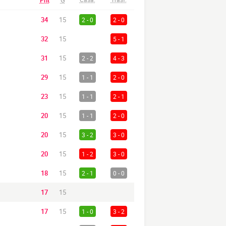
Pnt
G
34
15
2 - 0
2 - 0
32
15
5 - 1
31
15
2 - 2
4 - 3
29
15
1 - 1
2 - 0
23
15
1 - 1
2 - 1
20
15
1 - 1
2 - 0
20
15
3 - 2
3 - 0
20
15
1 - 2
3 - 0
18
15
2 - 1
0 - 0
17
15
17
15
1 - 0
3 - 2