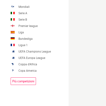
Mondiali
Serie A
Serie B
Premier league
Liga
Bundesliga
Ligue 1
UEFA Champions League
UEFA Europa League
Coppa d'Africa
Copa America
Più competizioni