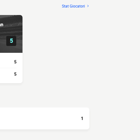
Stat Giocatori
an
5
5
5
1