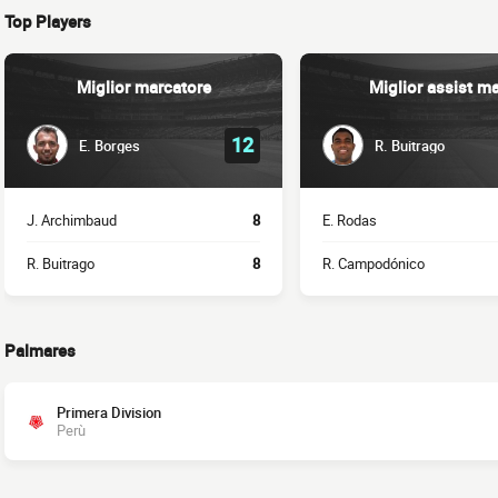
Top Players
Miglior marcatore
Miglior assist m
12
E. Borges
R. Buitrago
J. Archimbaud
8
E. Rodas
R. Buitrago
8
R. Campodónico
Palmares
Primera Division
Perù