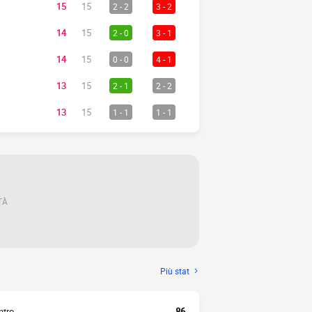
15
15
2 - 2
3 - 2
14
15
2 - 0
3 - 1
14
15
0 - 0
4 - 1
13
15
2 - 1
2 - 2
13
15
1 - 1
1 - 1
TÀ
Più stat
ntro
86