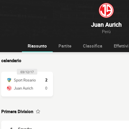
Juan Aurich
Perù
Riassunto
Partite
Classifica
Effettivi
calendario
03/12/17
Sport Rosario
2
Juan Aurich
0
Primera Division