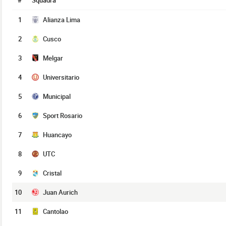
#
Squadra
1
Alianza Lima
2
Cusco
3
Melgar
4
Universitario
5
Municipal
6
Sport Rosario
7
Huancayo
8
UTC
9
Cristal
10
Juan Aurich
11
Cantolao