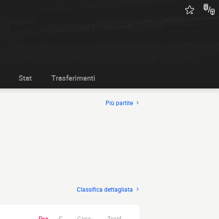
Stat
Trasferimenti
Più partite
Classifica dettagliata
Casa.
Trasf.