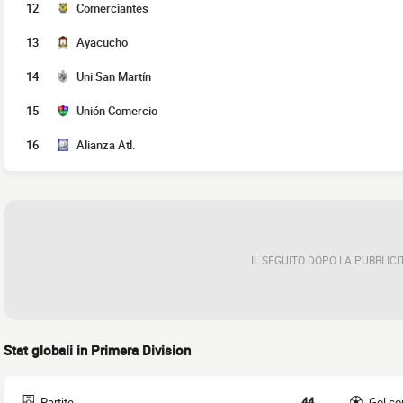
12
Comerciantes
13
Ayacucho
14
Uni San Martín
15
Unión Comercio
16
Alianza Atl.
IL SEGUITO DOPO LA PUBBLICI
Stat globali in Primera Division
Partite
44
Gol co