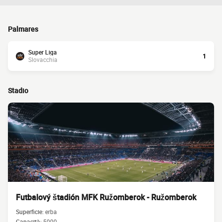
Palmares
Super Liga
1
Slovacchia
Stadio
Futbalový štadión MFK Ružomberok - Ružomberok
Superficie:
erba
Capacità:
5000