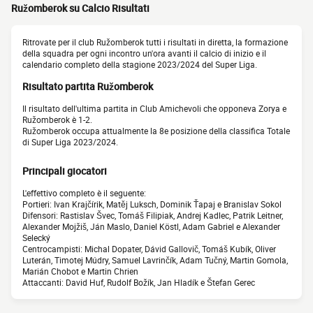
Ružomberok su Calcio Risultati
Ritrovate per il club Ružomberok tutti i risultati in diretta, la formazione
della squadra per ogni incontro un'ora avanti il calcio di inizio e il
calendario completo della stagione 2023/2024 del Super Liga.
Risultato partita Ružomberok
Il risultato dell'ultima partita in Club Amichevoli che opponeva Zorya e
Ružomberok è 1-2.
Ružomberok occupa attualmente la 8e posizione della classifica Totale
di Super Liga 2023/2024.
Principali giocatori
L'effettivo completo è il seguente:
Portieri: Ivan Krajčírik, Matěj Luksch, Dominik Ťapaj e Branislav Sokol
Difensori: Rastislav Švec, Tomáš Filipiak, Andrej Kadlec, Patrik Leitner,
Alexander Mojžiš, Ján Maslo, Daniel Köstl, Adam Gabriel e Alexander
Selecký
Centrocampisti: Michal Dopater, Dávid Gallovič, Tomáš Kubík, Oliver
Luterán, Timotej Múdry, Samuel Lavrinčík, Adam Tučný, Martin Gomola,
Marián Chobot e Martin Chrien
Attaccanti: David Huf, Rudolf Božík, Jan Hladík e Štefan Gerec