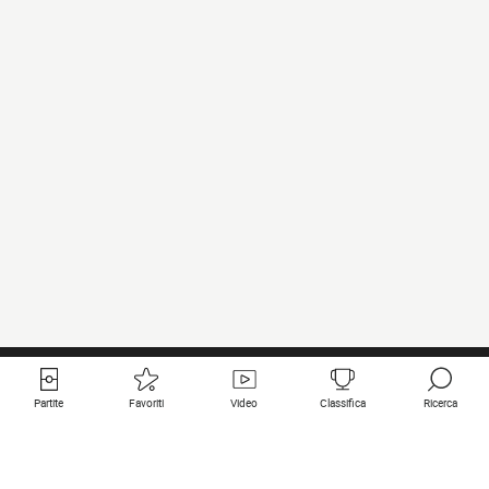
Partite
Favoriti
Video
Classifica
Ricerca
Links utili
Squadre in primo piano
Tutte le partite
PSG