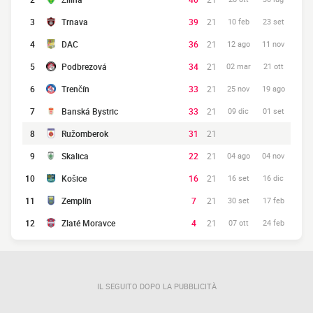
3
Trnava
39
21
10 feb
23 set
4
DAC
36
21
12 ago
11 nov
5
Podbrezová
34
21
02 mar
21 ott
6
Trenčín
33
21
25 nov
19 ago
7
Banská Bystric
33
21
09 dic
01 set
8
Ružomberok
31
21
9
Skalica
22
21
04 ago
04 nov
10
Košice
16
21
16 set
16 dic
11
Zemplín
7
21
30 set
17 feb
12
Zlaté Moravce
4
21
07 ott
24 feb
IL SEGUITO DOPO LA PUBBLICITÀ