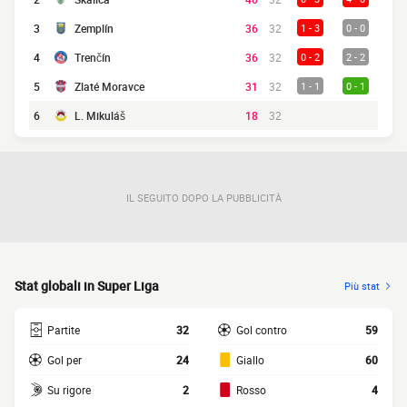
3
Zemplín
36
32
1 - 3
0 - 0
4
Trenčín
36
32
0 - 2
2 - 2
5
Zlaté Moravce
31
32
1 - 1
0 - 1
6
L. Mikuláš
18
32
IL SEGUITO DOPO LA PUBBLICITÀ
Stat globali in Super Liga
Più stat
Partite
32
Gol contro
59
Gol per
24
Giallo
60
Su rigore
2
Rosso
4