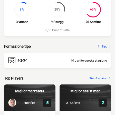
9%
28%
63%
3 vittorie
9 Pareggi
20 Sonfitte
0,56 Punti/diretta
Formazione tipo
11 Tipo
4-2-3-1
14 partite questa stagione
Top Players
Stat Giocatori
Miglior marcatore
Miglior assist man
5
2
E. Jendrišek
A. Káčerík