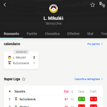
L. Mikuláš
Slovacchia
Riassunto
Partite
Classifica
Effettivi
Stat
Tra
calendario
Più partite
20/05/23
L. Mikuláš
2
Ružomberok
1
Super Liga
Classifica dettagliata
#
Squadra
Pnt
G
Casa.
Trasf.
1
Ružomberok
47
32
2 - 1
3 - 0
2
Skalica
40
32
0 - 3
4 - 0