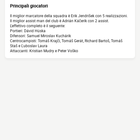
Principali giocatori
Il miglior marcatore della squadra è Erik Jendrišek con 5 realizzazioni.
Il miglior assist man del club è Adrián Káčerík con 2 assist.
L'effettivo completo è il seguente:
Portieri: Dávid Húska
Difensori: Samuel Miroslav Kuchárik
Centrocampisti: Tomáš Krajčí, Tomáš Gerát, Richard Bartoš, Tomáš
Staš e Ľuboslav Laura
Attaccanti: Kristian Mudry e Peter Voško