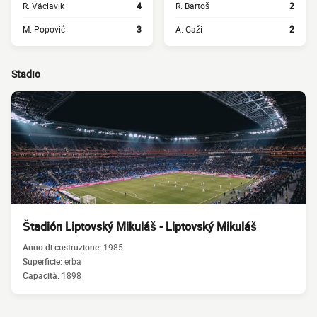
R. Václavik
4
R. Bartoš
2
M. Popović
3
A. Gaži
2
Stadio
Štadión Liptovský Mikuláš - Liptovský Mikuláš
Anno di costruzione:
1985
Superficie:
erba
Capacità:
1898