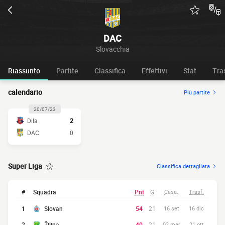
DAC
Slovacchia
Riassunto
Partite
Classifica
Effettivi
Stat
Tra
calendario
Più partite
20/07/23
Dila
2
DAC
0
Super Liga
Classifica dettagliata
#
Squadra
Pnt
G
Casa.
Trasf.
1
Slovan
54
21
16 set
16 dic
2
Žilina
40
21
02 mar
21 ott