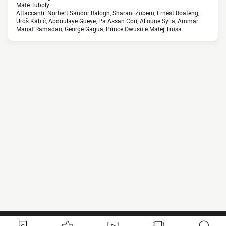
Máté Tuboly
Attaccanti: Norbert Sándor Balogh, Sharani Zuberu, Ernest Boateng,
Uroš Kabić, Abdoulaye Gueye, Pa Assan Corr, Alioune Sylla, Ammar
Manaf Ramadan, George Gagua, Prince Owusu e Matej Trusa