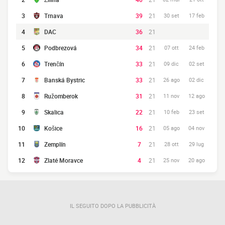
3
Trnava
39
21
30 set
17 feb
4
DAC
36
21
5
Podbrezová
34
21
07 ott
24 feb
6
Trenčín
33
21
09 dic
02 set
7
Banská Bystric
33
21
26 ago
02 dic
8
Ružomberok
31
21
11 nov
12 ago
9
Skalica
22
21
10 feb
23 set
10
Košice
16
21
05 ago
04 nov
11
Zemplín
7
21
28 ott
29 lug
12
Zlaté Moravce
4
21
25 nov
20 ago
IL SEGUITO DOPO LA PUBBLICITÀ