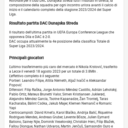
Ritrovate per il club DAC Dunajska Streda tutti i risultati in diretta, la
composizione della squadra per ogni incontro un'ora avanti il calcio di
inizio e il calendario completo della stagione 2023/2024 del Super
Liga.
Risultato partita DAC Dunajska Streda
Il risultato dell'ultima partita in UEFA Europa Conference League che
opponeva Dila e DAC è 2-0.
DAC occupa attualmente la 4e posizione della classifica Totale di
Super Liga 2023/2024.
Principali giocatori
L'ultimo trasferimento più caro del mercato è Nikola Krstović, trasferito
a Lecce il venerdì 18 agosto 2023 per un totale di 3.8Mln .
L'effettivo completo è il seguente:
Portieri: Leandro Filipe, Attila Németh, Aljaž Ivačič e Aleksandar
Popović
Difensori: Filip Raška, Jorge Antonio Méndez Castillo, Adrián Lehotský,
Pablo Ortíz, Mateus Brunetti Valor, Simen Kristiansen Juklerød,
Alejandro Méndez García, Tsotne Kapanadze, Žan Trontelj, Taras
Kacharaba, Bálint Csóka, Jakub Majer, Klemen Nemanič e Romaric
Yapi
Centrocampisti: Dávid Kmeťo, Karol Blaško, Andrija Balić, Riquelme
Rodrigues Mendes, Andreas Gruber, Levente Bősze, Julien Eymard
Bationo, Sainey Njie, Dominik Veselovský, Christián Herc, Filip Blažek,
Fallou Diongue, Nathan Udvaros, Martin Jenčuš, Samsondin Ouro e