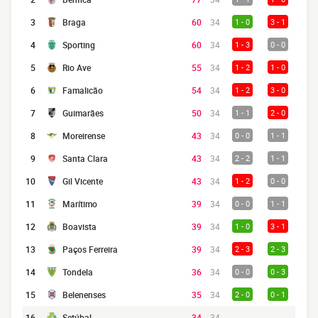
3
Braga
60
34
1 - 0
3 - 1
4
Sporting
60
34
1 - 3
0 - 0
5
Rio Ave
55
34
1 - 2
1 - 0
6
Famalicão
54
34
1 - 2
3 - 0
7
Guimarães
50
34
1 - 1
2 - 0
8
Moreirense
43
34
0 - 0
1 - 1
9
Santa Clara
43
34
2 - 2
1 - 1
10
Gil Vicente
43
34
1 - 2
0 - 0
11
Marítimo
39
34
0 - 0
1 - 1
12
Boavista
39
34
1 - 0
3 - 1
13
Paços Ferreira
39
34
2 - 3
2 - 3
14
Tondela
36
34
0 - 0
0 - 3
15
Belenenses
35
34
2 - 0
0 - 1
16
Setúbal
34
34