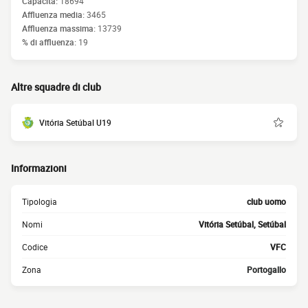
Capacità:
18694
Affluenza media:
3465
Affluenza massima:
13739
% di affluenza:
19
Altre squadre di club
Vitória Setúbal U19
Informazioni
Tipologia
club uomo
Nomi
Vitória Setúbal, Setúbal
Codice
VFC
Zona
Portogallo