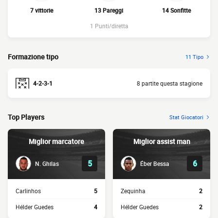
7 vittorie
13 Pareggi
14 Sonfitte
1 Punti/diretta
Formazione tipo
11 Tipo
4-2-3-1
8 partite questa stagione
Top Players
Stat Giocatori
Miglior marcatore
Miglior assist man
5
6
N. Ghilas
Éber Bessa
Carlinhos
5
Zequinha
2
Hélder Guedes
4
Hélder Guedes
2