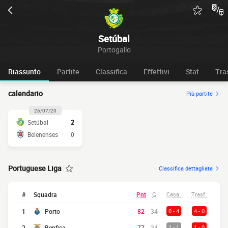
Setúbal
Portogallo
Riassunto
Partite
Classifica
Effettivi
Stat
Tra
calendario
Più partite
26/07/20
Setúbal
2
Belenenses
0
Portuguese Liga
Classifica dettagliata
#
Squadra
Pnt
G
Casa.
Trasf.
1
Porto
82
34
0 - 4
4 - 0
2
Benfica
77
34
1 - 1
1 - 0