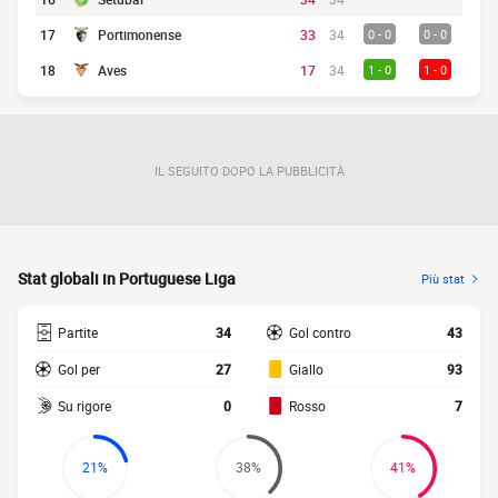
17
Portimonense
33
34
0 - 0
0 - 0
18
Aves
17
34
1 - 0
1 - 0
IL SEGUITO DOPO LA PUBBLICITÀ
Stat globali in Portuguese Liga
Più stat
Partite
34
Gol contro
43
Gol per
27
Giallo
93
Su rigore
0
Rosso
7
21%
38%
41%