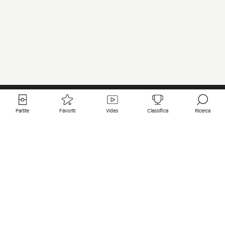
Partite
Favoriti
Video
Classifica
Ricerca
Links utili
Squadre in primo piano
Tutte le partite
PSG
Partita in diretta
Bayern Munich
Ultimi risultati
Real Madrid
Prossime partite
Inter
Partita in streaming
Juventus
Contatto
Manchester City
Note legali
Manchester United
Liverpool