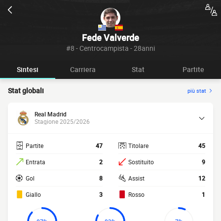
Fede Valverde
#8 - Centrocampista - 28anni
Sintesi
Carriera
Stat
Partite
Stat globali
più stat
Real Madrid
Stagione 2025/2026
Partite
47
Titolare
45
Entrata
2
Sostituito
9
Gol
8
Assist
12
Giallo
3
Rosso
1