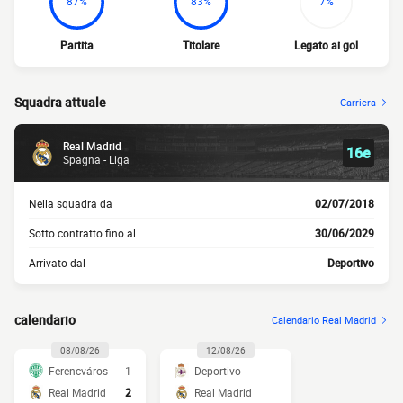
87%
83%
7%
Partita
Titolare
Legato ai gol
Squadra attuale
Carriera
Real Madrid
16e
Spagna - Liga
Nella squadra da
02/07/2018
Sotto contratto fino al
30/06/2029
Arrivato dal
Deportivo
calendario
Calendario Real Madrid
08/08/26
12/08/26
Ferencváros
1
Deportivo
Real Madrid
2
Real Madrid