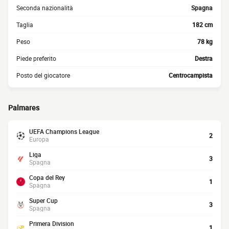
Seconda nazionalità
Spagna
Taglia
182 cm
Peso
78 kg
Piede preferito
Destra
Posto del giocatore
Centrocampista
Palmares
UEFA Champions League
2
Europa
Liga
3
Spagna
Copa del Rey
1
Spagna
Super Cup
3
Spagna
Primera Division
1