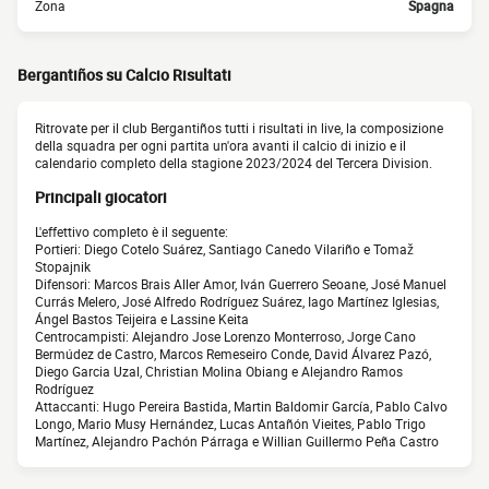
Zona
Spagna
Bergantiños su Calcio Risultati
Ritrovate per il club Bergantiños tutti i risultati in live, la composizione
della squadra per ogni partita un'ora avanti il calcio di inizio e il
calendario completo della stagione 2023/2024 del Tercera Division.
Principali giocatori
L'effettivo completo è il seguente:
Portieri: Diego Cotelo Suárez, Santiago Canedo Vilariño e Tomaž
Stopajnik
Difensori: Marcos Brais Aller Amor, Iván Guerrero Seoane, José Manuel
Currás Melero, José Alfredo Rodríguez Suárez, Iago Martínez Iglesias,
Ángel Bastos Teijeira e Lassine Keita
Centrocampisti: Alejandro Jose Lorenzo Monterroso, Jorge Cano
Bermúdez de Castro, Marcos Remeseiro Conde, David Álvarez Pazó,
Diego Garcia Uzal, Christian Molina Obiang e Alejandro Ramos
Rodríguez
Attaccanti: Hugo Pereira Bastida, Martin Baldomir García, Pablo Calvo
Longo, Mario Musy Hernández, Lucas Antañón Vieites, Pablo Trigo
Martínez, Alejandro Pachón Párraga e Willian Guillermo Peña Castro