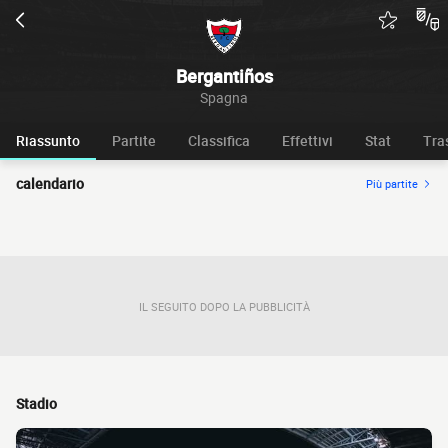
Bergantiños
Spagna
Riassunto
Partite
Classifica
Effettivi
Stat
Tra
calendario
Più partite
IL SEGUITO DOPO LA PUBBLICITÀ
Stadio