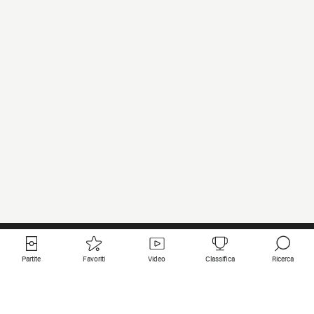
Partite
Favoriti
Video
Classifica
Ricerca
Links utili
Squadre in primo piano
Tutte le partite
PSG