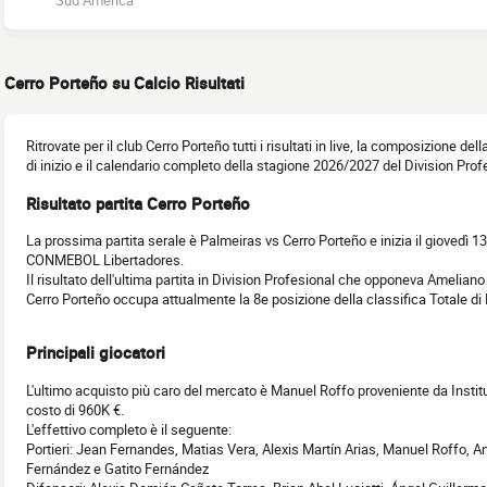
Sud America
Cerro Porteño su Calcio Risultati
Ritrovate per il club Cerro Porteño tutti i risultati in live, la composizione del
di inizio e il calendario completo della stagione 2026/2027 del Division Prof
Risultato partita Cerro Porteño
La prossima partita serale è Palmeiras vs Cerro Porteño e inizia il giovedì 1
CONMEBOL Libertadores.
Il risultato dell'ultima partita in Division Profesional che opponeva Ameliano
Cerro Porteño occupa attualmente la 8e posizione della classifica Totale di
Principali giocatori
L'ultimo acquisto più caro del mercato è Manuel Roffo proveniente da Instit
costo di 960K €.
L'effettivo completo è il seguente:
Portieri: Jean Fernandes, Matias Vera, Alexis Martín Arias, Manuel Roffo, A
Fernández e Gatito Fernández