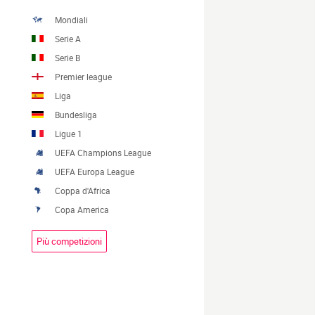
Mondiali
Serie A
Serie B
Premier league
Liga
Bundesliga
Ligue 1
UEFA Champions League
UEFA Europa League
Coppa d'Africa
Copa America
Più competizioni