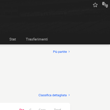
Stat
Trasferimenti
Più partite
Classifica dettagliata
Casa.
Trasf.