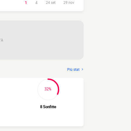
1
4
24 set
29 nov
TÀ
Più stat
32%
8 Sonfitte