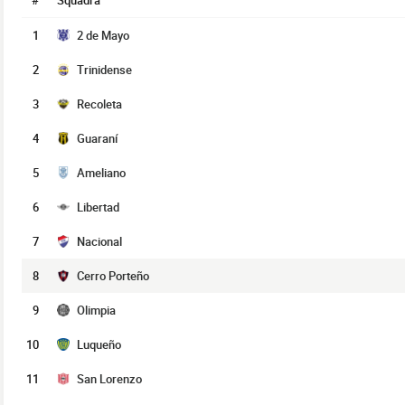
#
Squadra
1
2 de Mayo
2
Trinidense
3
Recoleta
4
Guaraní
5
Ameliano
6
Libertad
7
Nacional
8
Cerro Porteño
9
Olimpia
10
Luqueño
11
San Lorenzo