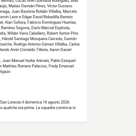
o Benítez, Lucas Ariel Quintana Rodríguez, Blas
Araújo, Matías Damián Pérez, Víctor Gustavo
aga, Juan Bautista Roldán Villalba, Marcelo
ervín Leon e Edgar David Bobadilla Barreto
el, Alan Soñora, Fabricio Domínguez Huertas,
 Ramírez Segovia, Darío Marcial Espínola,
a, Wílder Viera Caballero, Robert Ayrton Piris
z, Hárold Santiago Mosquera Caicedo, Gastón
iseche, Rodrigo Antonio Gómez Villalba, Carlos
ando Amín Cristaldo Tillería, Aaron Daniel
, Juan Manuel Iturbe Arévalo, Pablo Ezequiel
Alan Mathías Romero Palacios, Fredy Emanuel
tigazo
s San Lorenzo il domenica 16 agosto 2026.
rtita qualche ora prima. La squadra comincia in