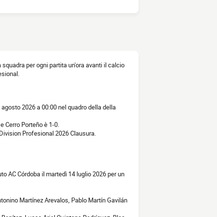
la squadra per ogni partita un'ora avanti il calcio
esional.
3 agosto 2026 a 00:00 nel quadro della della
 e Cerro Porteño è 1-0.
 Division Profesional 2026 Clausura.
uto AC Córdoba il martedì 14 luglio 2026 per un
ntonino Martínez Arevalos, Pablo Martín Gavilán