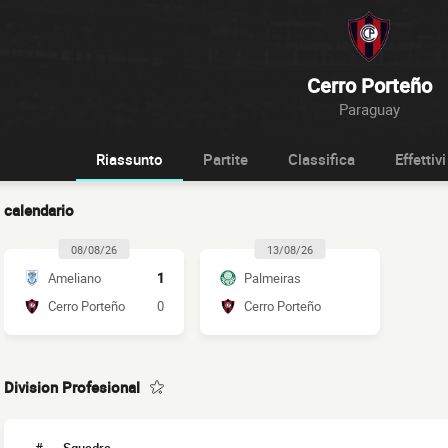
Cerro Porteño
Paraguay
Riassunto
Partite
Classifica
Effettivi
calendario
08/08/26
13/08/26
Ameliano
1
Palmeiras
Cerro Porteño
0
Cerro Porteño
Division Profesional