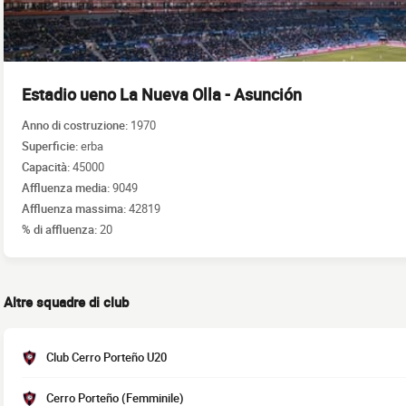
Estadio ueno La Nueva Olla - Asunción
Anno di costruzione:
1970
Superficie:
erba
Capacità:
45000
Affluenza media:
9049
Affluenza massima:
42819
% di affluenza:
20
Altre squadre di club
Club Cerro Porteño U20
Cerro Porteño (Femminile)