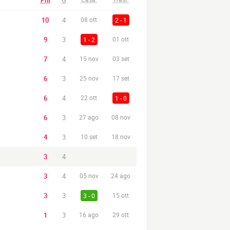
Pnt
G
10
4
08 ott
2 - 1
9
3
1 - 2
01 ott
7
4
15 nov
03 set
6
3
25 nov
17 set
6
4
22 ott
1 - 0
6
3
27 ago
08 nov
4
3
10 set
18 nov
3
4
3
4
05 nov
24 ago
3
3
3 - 0
15 ott
1
3
16 ago
29 ott