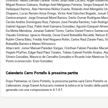
Difensori: Alexis Damián Cañete Torres, Brian Abel Luciatti, Ángel Guillerm
Miguel Riveros Galeano, Rodrigo Ariel Melgarejo Ferreira, Sergio Ezequiel 
Velázquez Ramos, Alan Herminio Núñez Duarte, Rolando Ariel Mongelós Urun
Chaparro, Lucas Renato Arrua Orrego, Víctor Ariel Sánchez Bogado, Josué S
Centrocampisti: Jorge Emanuel Morel Barrios, Derlis Osmar Rodríguez Maci
Cecilio Andrés Domínguez Ruiz, Fabrizio José Peralta Ramírez, Iván Rodrigo
Gabriel Aguayo Díaz, Pablo Ariel Gamarra González, Agustín Ezequiel Almendr
Da Motta Mendoza, Jonatan Gabriel Torres, Carlos Daniel Franco Santacru
Claudio Giménez, Ignacio Aliseda, Cesar David Bobadilla Recalde, Nelson El
Rubén Chena Báez, Freddy Ariel Noguera Rolón, Carlos Raul Zárate Paez, Orl
Bobadilla Barreto e Mateo Klimowicz
Attaccanti: Junior Manuel Paredes Vargas, Cristhian Fabián Paredes Maciel
Vegetti Pfaffen, Edgar Raúl Páez Torales, Tobías Gabriel Portillo Ávalos, 
Silvero González, Mauricio de Carvalho González e Ricardo Iván Marecos Or
Posto sconosciuto: Enzo González
Calendario Cerro Porteño & prossima partita
Dopo Palmeiras vs Cerro Porteño, la prossima partita sarà Cerro Porteño v
L'allenatore Jorge Daniel Achucarro rivelerà la tattica et la l'undici della pa
generale con una composizione in 4-1-4-1.