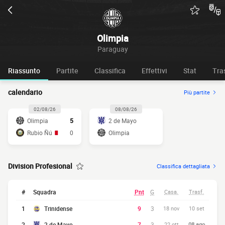
Olimpia
Paraguay
Riassunto
Partite
Classifica
Effettivi
Stat
Tra
calendario
Più partite
02/08/26
08/08/26
Olimpia
5
2 de Mayo
Rubio Ñú
0
Olimpia
Division Profesional
Classifica dettagliata
#
Squadra
Pnt
G
Casa.
Trasf.
1
Trinidense
9
3
18 nov
10 set
2
2 de Mayo
7
3
22 ott
08 ago