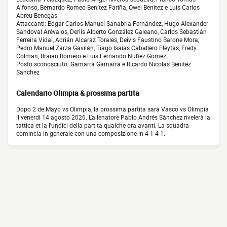
Alfonso, Bernardo Romeo Benítez Fariña, Owel Benítez e Luis Carlos
Abreu Benegas
Attaccanti: Edgar Carlos Manuel Sanabria Fernández, Hugo Alexander
Sandoval Arévalos, Derlis Alberto González Galeano, Carlos Sebastián
Ferreira Vidal, Adrián Alcaraz Torales, Deivis Faustino Barone Mora,
Pedro Manuel Zarza Gavilán, Tiago Isaías Caballero Fleytas, Fredy
Colman, Braian Romero e Luis Fernando Núñez Gomez
Posto sconosciuto: Gamarra Gamarra e Ricardo Nicolas Benitez
Sanchez
Calendario Olimpia & prossima partita
Dopo 2 de Mayo vs Olimpia, la prossima partita sarà Vasco vs Olimpia
il venerdì 14 agosto 2026. L'allenatore Pablo Andrés Sánchez rivelerà la
tattica et la l'undici della partita qualche ora avanti. La squadra
comincia in generale con una composizione in 4-1-4-1.