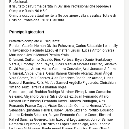
Profesional.
Il risultato dell'ultima partita in Division Profesional che opponeva
Olimpia e Rubio Ñú è 5-0.
Olimpia occupa attualmente la 8e posizione della classifica Totale di
Division Profesional 2026 Clausura.
Principali giocatori
L'effettivo completo è il seguente:
Portieri: Gastón Hernán Olveira Echeverría, Carlos Sebastián Lentinelly
Villavicencio, Facundo Ezequiel Insfrán Lirussi, Lucas Antonio Verza
Martinez e Jesús Manuel Peralta Yrala
Difensori: Guillermo Osvaldo Ríos Forteza, Bryan Daniel Bentaberry
Varela, Timothy John Payne, Lucas Nahuel Morales Burruzo, Gustavo
David Vargas Areco, Mateo Gamarra González, Axel Jonatan Alfonzo
Villarreal, Aníbal Chalá, César Ramón Olmedo Alcaraz, Juan Ángel
Vera Gómez, Raúl Cáceres, Alan Francisco Rodríguez Armoa, Lucas
Ezequiel Ramírez Ruíz, Matías Samuel Argüello Figueredo, Christhian
Ymanol Ruíz Ferreira e Brahian Rojas
Centrocampisti: Brahian Rodrigo Martínez Rivas, Nilson Camacho
Galeano, Alejandro Daniel Silva González, Juan Fernando Alfaro,
Richard Ortiz Bustos, Fernando David Cardozo Paniagua, Alex
Fernando Franco Zayas, Víctor Sebastián Quintana Herrera, Víctor
Sebastián Quintana Herrera, Rubén Darío Lezcano Portillo, Eduardo
Andres Delmás Schaerer, Brayan Fernando Grance Casco, Richard
Rafael Sánchez Guerrero, Iván Ezequiel Leguizamón, Junior Samuel
Gamarra Figueredo, Erik Nicolás López Samaniego, Alan Fabricio
Ledesma Velázquez, Paulo Angel Riveros Sequeira, Franco Tomás