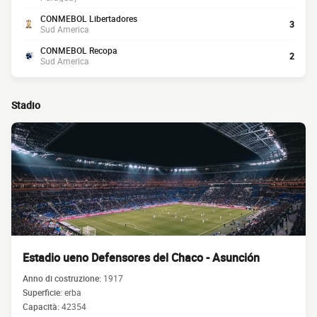
CONMEBOL Libertadores
3
Sud America
CONMEBOL Recopa
2
Sud America
Stadio
Estadio ueno Defensores del Chaco - Asunción
Anno di costruzione:
1917
Superficie:
erba
Capacità:
42354