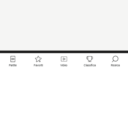
Partite
Favoriti
Video
Classifica
Ricerca
Links utili
Squadre in primo piano
Tutte le partite
PSG
Partita in diretta
Bayern Munich
Ultimi risultati
Real Madrid
Prossime partite
Inter
Partita in streaming
Juventus
Contatto
Manchester City
Note legali
Manchester United
Liverpool