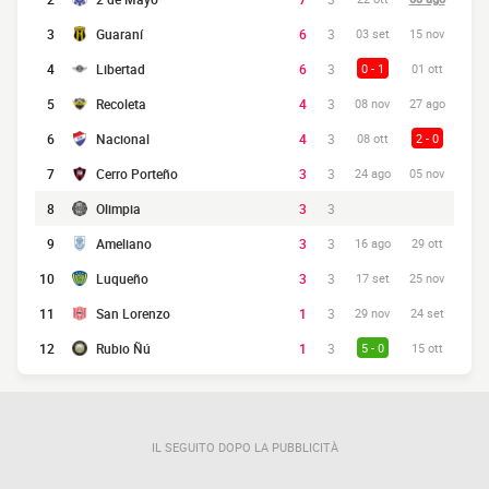
3
Guaraní
6
3
03 set
15 nov
4
Libertad
6
3
0 - 1
01 ott
5
Recoleta
4
3
08 nov
27 ago
6
Nacional
4
3
08 ott
2 - 0
7
Cerro Porteño
3
3
24 ago
05 nov
8
Olimpia
3
3
9
Ameliano
3
3
16 ago
29 ott
10
Luqueño
3
3
17 set
25 nov
11
San Lorenzo
1
3
29 nov
24 set
12
Rubio Ñú
1
3
5 - 0
15 ott
IL SEGUITO DOPO LA PUBBLICITÀ