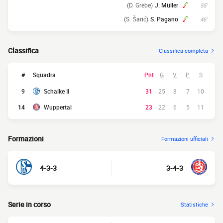
(D. Grebe)
J. Müller
55'
(S. Šarić)
S. Pagano
46'
Classifica
Classifica completa
#
Squadra
Pnt
G
V
P
S
9
Schalke II
31
25
8
7
10
14
Wuppertal
23
22
6
5
11
Formazioni
Formazioni ufficiali
4-3-3
3-4-3
Serie in corso
Statistiche