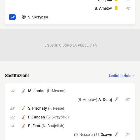
B. Ametov
43'
S. Skrzybski
24'
IL SEGUITO DOPO LA PUBBLICITÀ
Sostituzioni
Undici iniziale
M. Jordan
(L. Mercan)
90'
(B. Ametov)
A. Duraj
87'
S. Plechaty
(F. Reese)
85'
F. Candan
(S. Skrzybski)
82'
B. Firat
(N. Boujellab)
74'
(D. Nesseler)
U. Osawe
73'