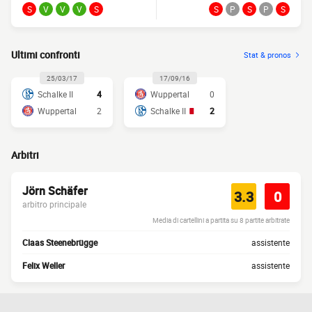
S
V
V
V
S
S
P
S
P
S
Ultimi confronti
Stat & pronos
25/03/17
17/09/16
Schalke II
4
Wuppertal
0
Wuppertal
2
Schalke II
2
Arbitri
Jörn Schäfer
3.3
0
arbitro principale
Media di cartellini a partita su 8 partite arbitrate
Claas Steenebrügge
assistente
Felix Weller
assistente