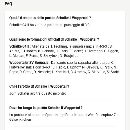
FAQ
Qual è il risultato della partita Schalke II Wuppertal ?
Schalke 04 II ha vinto la partita sul punteggio di 3-0
Quali sono le formazioni ufficiali di Schalke II Wuppertal ?
Schalke 04 II
: Allenata da T. Fröhling, la squadra inizia in 4-3-3 : S.
Ahlers, F. Lübbers, B. Liebnau, J. Carls, T. Becker, J. Hofmann, C. Eggert,
L. Mercan, F. Reese, S. Skrzybski, N. Boujellab
Wuppertaler SV Borussia
: Dal canto suo, la squadra allenata da K.
Hutwelker, inizia con 3-4-3 : E. Pepic, T. Uphoff, N. Osygus, K. Pytlik, N.
Pepic, D. Grebe, D. Nesseler, L. Knechtel, B. Ametov, G. Marzullo, S. Šarić
Chi è l'arbitro di Schalke II Wuppertal ?
Jörn Schäfer arbitra questo incontro
Dove ha luogo la partita Schalke II Wuppertal ?
La partita è allo stadio Sportanlage Ernst-Kuzorra-Weg Rasenplatz 7 a
Gelsenkirchen