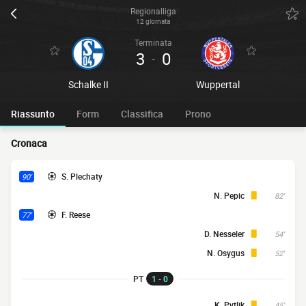
Regionalliga
12 giornata
Terminata
3
0
-
Schalke II
Wuppertal
Riassunto
Form
Classifica
Prono
Cronaca
S. Plechaty
90'
N. Pepic
82'
F. Reese
77'
D. Nesseler
54'
N. Osygus
52'
PT
1 - 0
K. Pytlik
45'