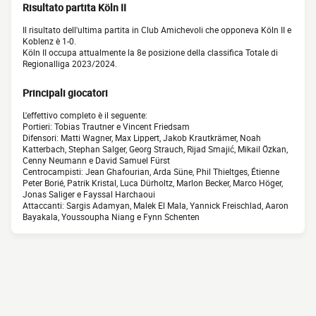
Risultato partita Köln II
Il risultato dell'ultima partita in Club Amichevoli che opponeva Köln II e
Koblenz è 1-0.
Köln II occupa attualmente la 8e posizione della classifica Totale di
Regionalliga 2023/2024.
Principali giocatori
L'effettivo completo è il seguente:
Portieri: Tobias Trautner e Vincent Friedsam
Difensori: Matti Wagner, Max Lippert, Jakob Krautkrämer, Noah
Katterbach, Stephan Salger, Georg Strauch, Rijad Smajić, Mikail Özkan,
Cenny Neumann e David Samuel Fürst
Centrocampisti: Jean Ghafourian, Arda Süne, Phil Thieltges, Étienne
Peter Borié, Patrik Kristal, Luca Dürholtz, Marlon Becker, Marco Höger,
Jonas Saliger e Fayssal Harchaoui
Attaccanti: Sargis Adamyan, Malek El Mala, Yannick Freischlad, Aaron
Bayakala, Youssoupha Niang e Fynn Schenten