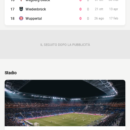
17
Wiedenbrück
0
0
21 ott
13 apr
18
Wuppertal
0
0
26 ago
17 feb
IL SEGUITO DOPO LA PUBBLICITÀ
Stadio