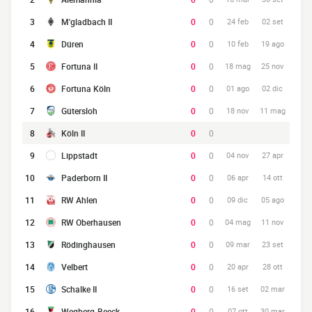
3
M'gladbach II
0
0
24 feb
02 set
4
Düren
0
0
10 feb
19 ago
5
Fortuna II
0
0
18 mag
25 nov
6
Fortuna Köln
0
0
01 ago
02 dic
7
Gütersloh
0
0
18 nov
11 mag
8
Köln II
0
0
9
Lippstadt
0
0
04 nov
27 apr
10
Paderborn II
0
0
06 apr
14 ott
11
RW Ahlen
0
0
09 dic
05 ago
12
RW Oberhausen
0
0
04 mag
11 nov
13
Rödinghausen
0
0
09 mar
23 set
14
Velbert
0
0
20 apr
28 ott
15
Schalke II
0
0
16 set
02 mar
16
Wegberg-Beeck
0
0
07 ott
30 mar