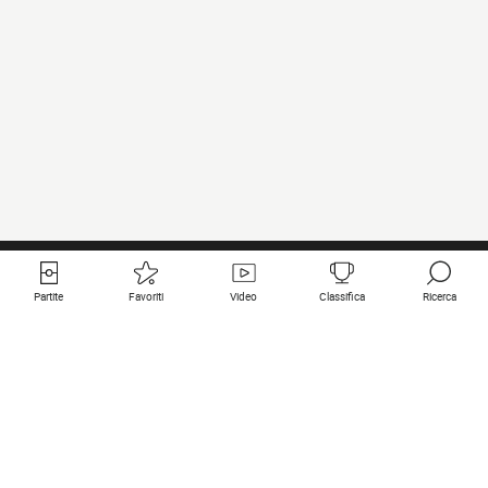
Partite
Favoriti
Video
Classifica
Ricerca
Links utili
Squadre in primo piano
Tutte le partite
PSG
Partita in diretta
Bayern Munich
Ultimi risultati
Real Madrid
Prossime partite
Inter
Partita in streaming
Juventus
Contatto
Manchester City