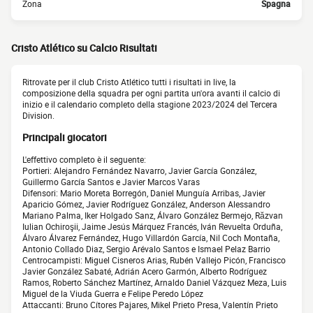
Zona
Spagna
Cristo Atlético su Calcio Risultati
Ritrovate per il club Cristo Atlético tutti i risultati in live, la
composizione della squadra per ogni partita un'ora avanti il calcio di
inizio e il calendario completo della stagione 2023/2024 del Tercera
Division.
Principali giocatori
L'effettivo completo è il seguente:
Portieri: Alejandro Fernández Navarro, Javier García González,
Guillermo García Santos e Javier Marcos Varas
Difensori: Mario Moreta Borregón, Daniel Munguía Arribas, Javier
Aparicio Gómez, Javier Rodríguez González, Anderson Alessandro
Mariano Palma, Iker Holgado Sanz, Álvaro González Bermejo, Răzvan
Iulian Ochiroşii, Jaime Jesús Márquez Francés, Iván Revuelta Orduña,
Álvaro Álvarez Fernández, Hugo Villardón García, Nil Coch Montaña,
Antonio Collado Diaz, Sergio Arévalo Santos e Ismael Pelaz Barrio
Centrocampisti: Miguel Cisneros Arias, Rubén Vallejo Picón, Francisco
Javier González Sabaté, Adrián Acero Garmón, Alberto Rodríguez
Ramos, Roberto Sánchez Martínez, Arnaldo Daniel Vázquez Meza, Luis
Miguel de la Viuda Guerra e Felipe Peredo López
Attaccanti: Bruno Cítores Pajares, Mikel Prieto Presa, Valentín Prieto