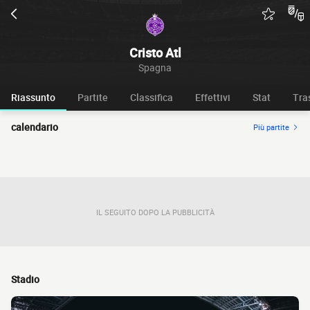
Cristo Atl
Spagna
Riassunto
Partite
Classifica
Effettivi
Stat
Tra
calendario
Più partite
IL SEGUITO DOPO LA PUBBLICITÀ
Stadio