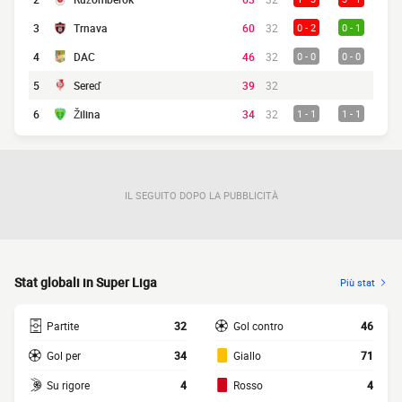
3
Trnava
60
32
0 - 2
0 - 1
4
DAC
46
32
0 - 0
0 - 0
5
Sereď
39
32
6
Žilina
34
32
1 - 1
1 - 1
IL SEGUITO DOPO LA PUBBLICITÀ
Stat globali in Super Liga
Più stat
Partite
32
Gol contro
46
Gol per
34
Giallo
71
Su rigore
4
Rosso
4