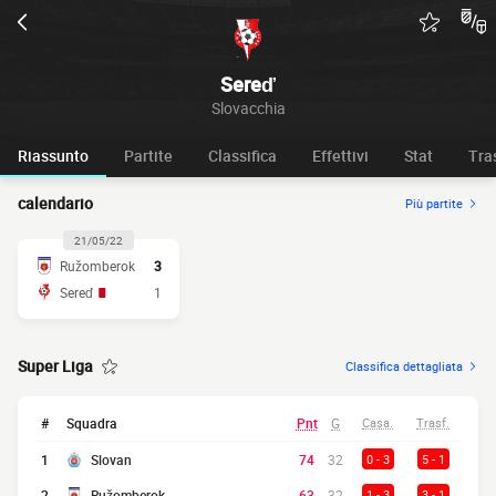
Sereď
Slovacchia
Riassunto
Partite
Classifica
Effettivi
Stat
Tra
calendario
Più partite
21/05/22
Ružomberok
3
Sereď
1
Super Liga
Classifica dettagliata
#
Squadra
Pnt
G
Casa.
Trasf.
1
Slovan
74
32
0 - 3
5 - 1
2
Ružomberok
63
32
1 - 3
3 - 1