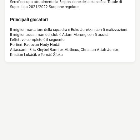
Sereď occupa attualmente la 5e posizione della classifica Totale di
Super Liga 2021/2022 Stagione regolare.
Principali giocatori
Il miglior marcatore della squadra è Roko Jureškin con 5 realizzazioni.
Il miglior assist man del club è Adam Morong con 5 assist.
L'effettivo completo è il seguente:
Portieri: Radovan Hody Hodál
Attaccanti: Eric Kleybel Ramírez Matheus, Christian Attah Junior,
Kristián Lukáčik e Tomáš Šípka