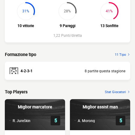
31%
28%
41%
10 vittorie
9 Pareggi
13 Sonfitte
1,22 Punti/diretta
Formazione tipo
11 Tipo
4-2-3-1
8 partite questa stagione
Top Players
Stat Giocatori
Miglior marcatore
Miglior assist man
5
5
R. Jureškin
A. Morong