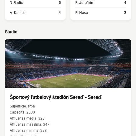
D. Radić
5
R. Jureškin
4
A. Kadlec
4
R. Haša
2
Stadio
Športový futbalový štadión Sereď - Sereď
Superficie:
erba
Capacità:
2800
Affluenza media:
323
Affluenza massima:
347
Affluenza minima:
298