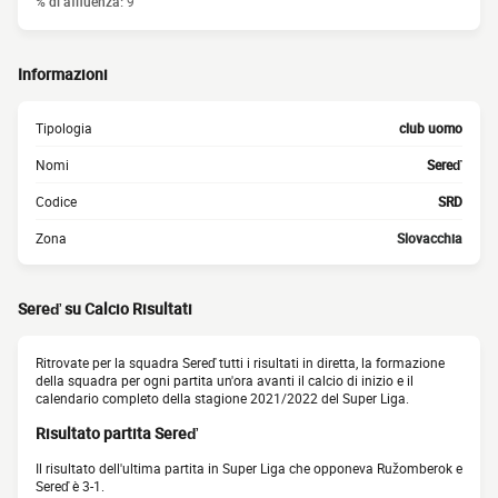
% di affluenza:
9
Informazioni
Tipologia
club uomo
Nomi
Sereď
Codice
SRD
Zona
Slovacchia
Sereď su Calcio Risultati
Ritrovate per la squadra Sereď tutti i risultati in diretta, la formazione
della squadra per ogni partita un'ora avanti il calcio di inizio e il
calendario completo della stagione 2021/2022 del Super Liga.
Risultato partita Sereď
Il risultato dell'ultima partita in Super Liga che opponeva Ružomberok e
Sereď è 3-1.