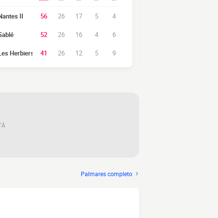
Nantes II
56
26
17
5
4
1
Blois
Sablé
52
26
16
4
6
2
Avoine OCC
Les Herbiers
41
26
12
5
9
3
Chartres Horiz
TÀ
Palmares completo