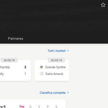
Palmares
Tutti i risultati
26/05/18
26/05/18
26/05/1
hambly
2
Grande-Synthe
0
Boulogne II
illy
1
Saint-Amand
0
Amiens SC 
Classifica completa
ne B
Pnt
G
V
P
S
#
Girone C