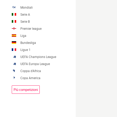
Mondiali
Serie A
Serie B
Premier league
Liga
Bundesliga
Ligue 1
UEFA Champions League
UEFA Europa League
Coppa d'Africa
Copa America
Più competizioni