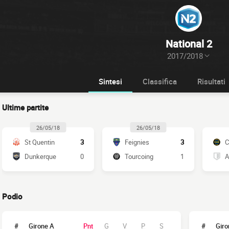
National 2
2017/2018
Sintesi
Classifica
Risultati
Ultime partite
26/05/18
26/05/18
St Quentin
3
Feignies
3
C
Dunkerque
0
Tourcoing
1
A
Podio
#
Girone A
Pnt
G
V
P
S
#
Giro