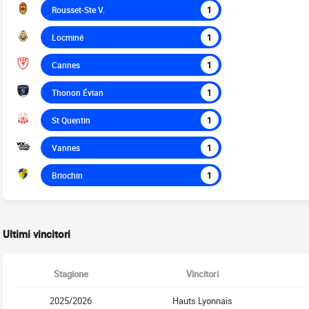
Rousset-Ste V.
1
Locminé
1
Cannes
1
Thonon Évian
1
St Quentin
1
Vannes
1
Briochin
1
Ultimi vincitori
Stagione
Vincitori
2025/2026
Hauts Lyonnais