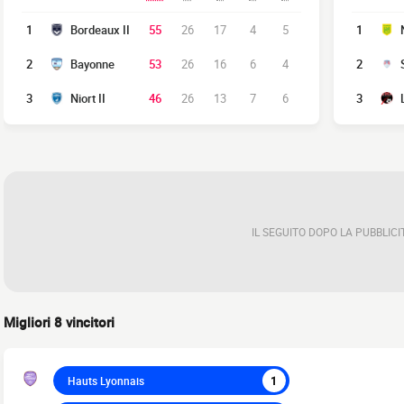
1
Bordeaux II
55
26
17
4
5
1
2
Bayonne
53
26
16
6
4
2
3
Niort II
46
26
13
7
6
3
IL SEGUITO DOPO LA PUBBLICI
Migliori 8 vincitori
Hauts Lyonnais
1