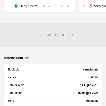
3
Stuttg Kickers
35
20
10
5
5
3
Seligenp
IL SEGUITO DOPO LA PUBBLICITÀ
Informazioni utili
Tipologia
campionato
Genere
uomo
Data di inizio
11 luglio 2019
Data di fine
15 maggio 2021
Zona
Germania