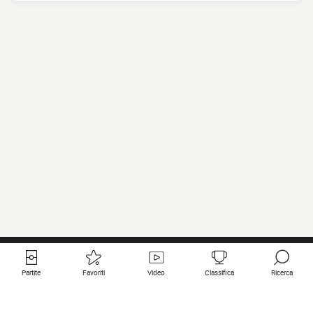
Partite
Favoriti
Video
Classifica
Ricerca
Links utili
Squadre in primo piano