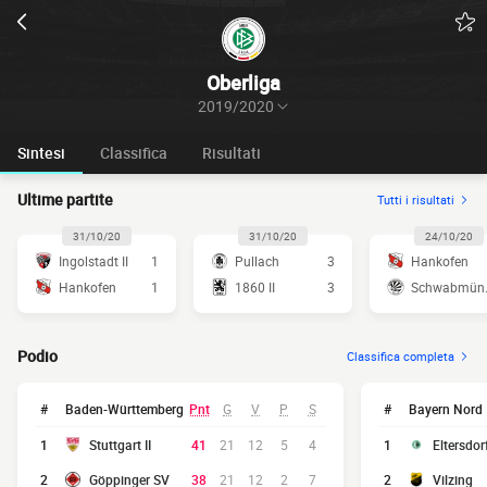
Oberliga
2019/2020
Sintesi
Classifica
Risultati
Ultime partite
Tutti i risultati
31/10/20
31/10/20
24/10/20
Ingolstadt II
1
Pullach
3
Hankofen
Hankofen
1
1860 II
3
Sch
Podio
Classifica completa
#
Baden-Württemberg
Pnt
G
V
P
S
#
Bayern Nord
1
Stuttgart II
41
21
12
5
4
1
Eltersdor
2
Göppinger SV
38
21
12
2
7
2
Vilzing